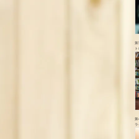
第
ト
第
ラ