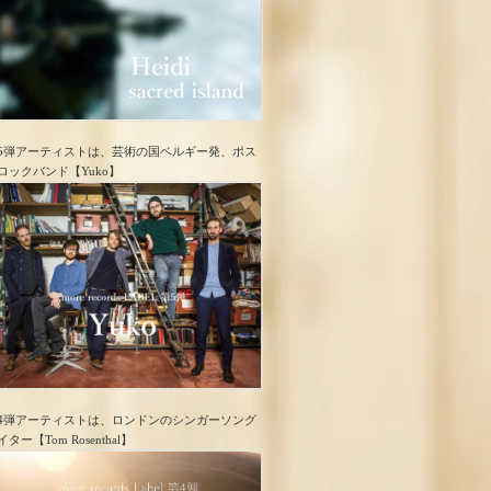
5弾アーティストは、芸術の国ベルギー発、ポス
ロック​バンド【Yuko】
4弾アーティストは、ロンドンのシンガーソング
イター【Tom Rosenthal】