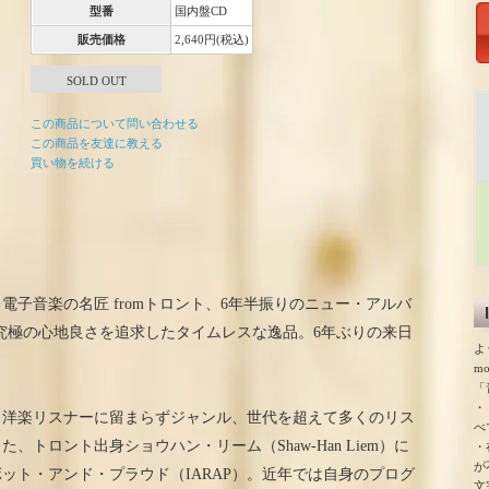
型番
国内盤CD
販売価格
2,640円(税込)
SOLD OUT
この商品について問い合わせる
この商品を友達に教える
買い物を続ける
子音楽の名匠 fromトロント、6年半振りのニュー・アルバ
究極の心地良さを追求したタイムレスな逸品。6年ぶりの来日
よ
m
「
・
カ、洋楽リスナーに留まらずジャンル、世代を超えて多くのリス
べ
トロント出身ショウハン・リーム（Shaw-Han Liem）に
・
が
ット・アンド・プラウド（IARAP）。近年では自身のプログ
文