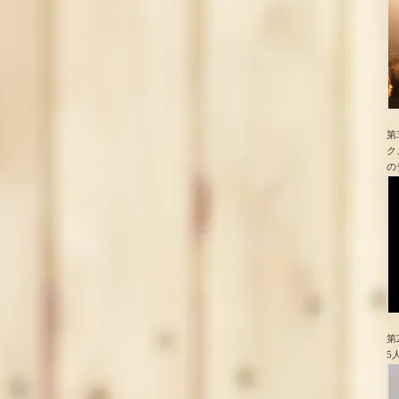
第
ク
の
第
5