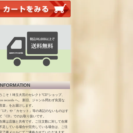
INFORMATION
うこそ！埼玉大宮のセレクト"CD"ショップ、
ore records へ。 新旧、ジャンル問わず良質な
音楽」をお届けします。
「LP」や「カセット」等の表記のないものはす
て「CD」でのお取り扱いです。
在庫は店舗と共有です。ご注文数に対して在庫
不足している場合や完売している場合は、ご注
完了後メールにてご連絡させていただきます。