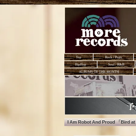
Top
Rock / Pops
HipHop
Soul / R&B
ALBUMS OF THE MONTH
I Am Robot And Proud 「Bird at