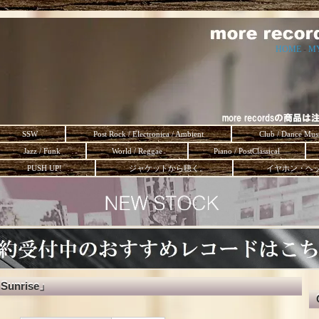
HOME
-
M
SSW
Post Rock / Electronica / Ambient
Club / Dance Mus
Jazz / Funk
World / Reggae
Piano / PostClassical
PUSH UP!
ジャケットから聴く。
イヤホン・ヘ
 Sunrise」