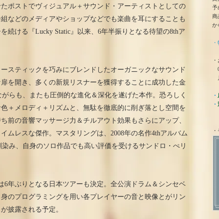
せたポストでヴィジュアル＋サウンド・アーティストとしての
予
商
番組などのメディアやショップなどでも楽曲を耳にすることも
か
ける『Lucky Static』以来、6年半振りとなる待望の8thア
・
・
0
コースティックを巧みにブレンドしたオーガニックなサウンド
月
な扉を開き、多くの新規リスナーを獲得することに成功した金
を継承しながらも、またも圧倒的な進化＆深化を遂げた本作。恐ろしく
・
・
音色＋メロディ＋リズムと、無駄を徹底的に削ぎ落とし空間を
持ち前の音響マッサージ力＆チルアウト効果もさらにアップ、
・
ムレスな傑作。マスタリングは、2008年の名作4thアルバム
作品ではお馴染み、自身のソロ作品でも高い評価を受けるサンドロ・ぺリ
には6年ぶりとなる日本ツアーも決定。全公演ドラム＆シンセベ
自身のプログラミングを用い各プレイヤーの音と映像とがリン
スが披露される予定。