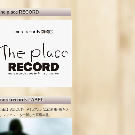
the place RECORD
more records LABEL
Heidi】の記念すべき1stアルバムに新曲4曲を追
しジャケットも一新した再構築盤。