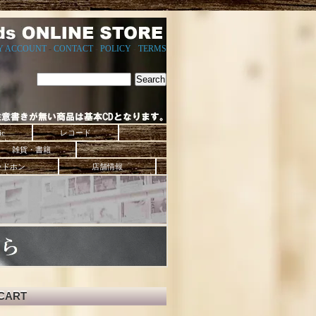
Y ACCOUNT
-
CONTACT
-
POLICY
-
TERMS
ic
レコード
雑貨・書籍
ッドホン
店舗情報
CART