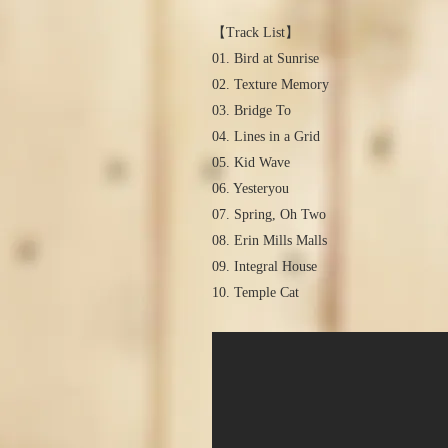
【Track List】
01. Bird at Sunrise
02. Texture Memory
03. Bridge To
04. Lines in a Grid
05. Kid Wave
06. Yesteryou
07. Spring, Oh Two
08. Erin Mills Malls
09. Integral House
10. Temple Cat