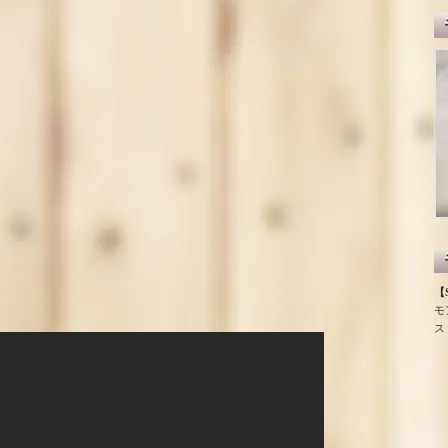
【S
モ
ス