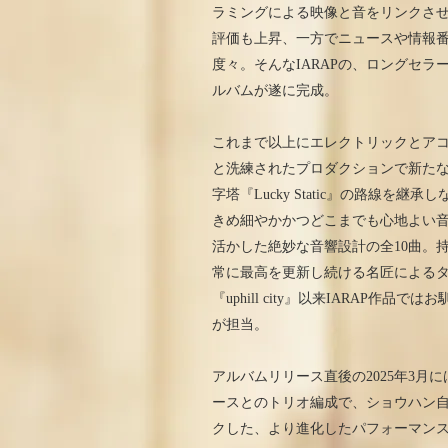
ラミングによる映像と音をリンクさ
評価も上昇、一方でニュースや情報
度々。そんなIARAPの、ロングセラーを続
ルバムが遂に完成。
これまで以上にエレクトリックとア
と洗練されたプロダクションで新た
字塔『Lucky Static』の路線
きめ細やかかつどこまでも心地よい
活かした絶妙な音響設計の全10曲。
常に最高を更新し続ける名匠によるタイ
『uphill city』以来IARAP
が担当。
アルバムリリース直後の2025年3月
ースとのトリオ編成で、ショウハン
クした、より進化したパフォーマン