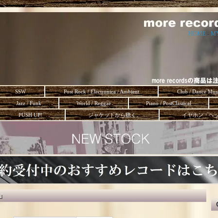
HOME
-
M
SSW
Post Rock / Electronica / Ambient
Club / Dance Mus
Jazz / Funk
World / Reggae
Piano / PostClassical
PUSH UP!
ジャケットから聴く。
イヤホン・ヘ
d」