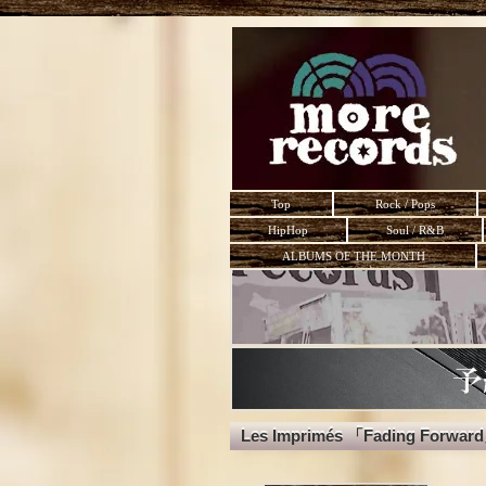
Top
Rock / Pops
HipHop
Soul / R&B
ALBUMS OF THE MONTH
Les Imprimés 「Fading Forwar