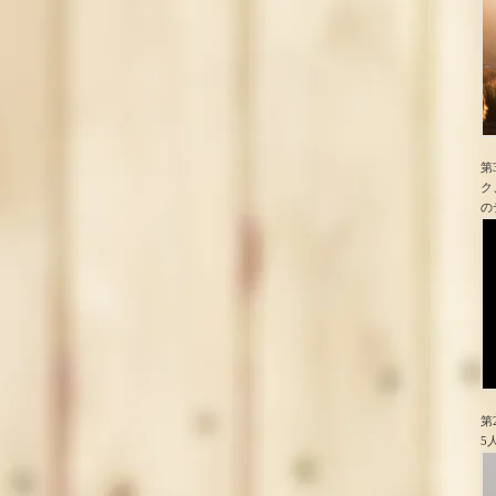
第
ク
の
第
5