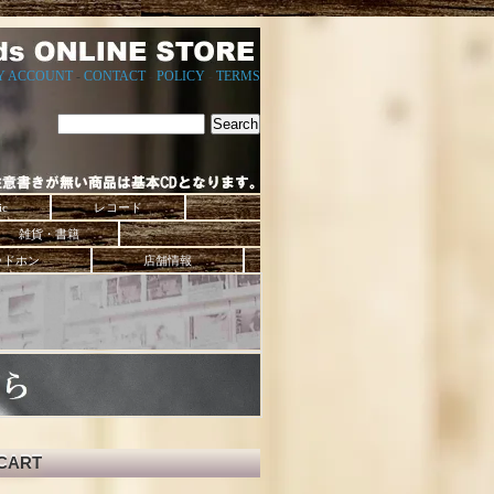
Y ACCOUNT
-
CONTACT
-
POLICY
-
TERMS
ic
レコード
雑貨・書籍
ッドホン
店舗情報
CART