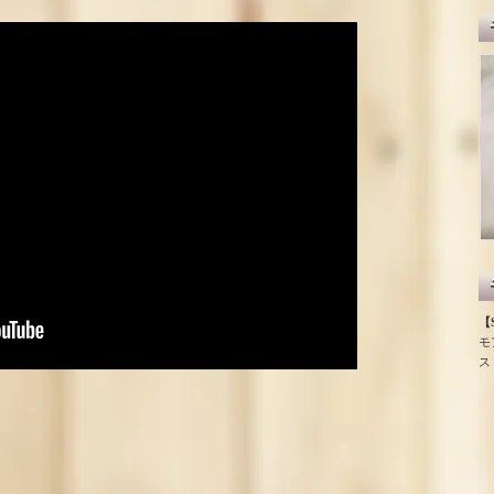
【S
モ
ス