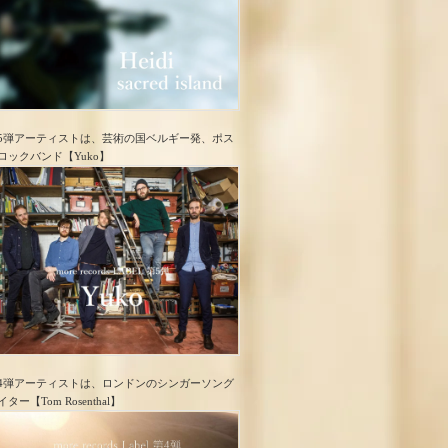
5弾アーティストは、芸術の国ベルギー発、ポス
ロック​バンド【Yuko】
4弾アーティストは、ロンドンのシンガーソング
イター【Tom Rosenthal】