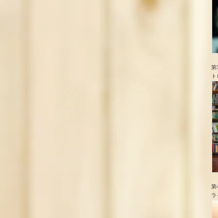
第
ト
第
ラ