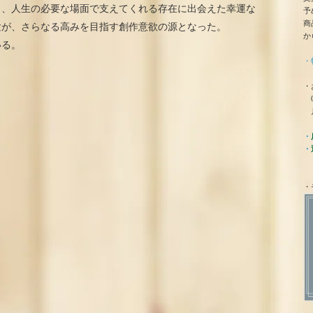
し、人生の必要な場面で支えてくれる存在に出会えた幸運な
予
商
験が、さらなる高みを目指す創作意欲の源となった。
か
いる。
・
・
0
月
・
・
・