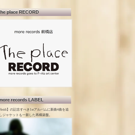
the place RECORD
more records LABEL
Heidi】の記念すべき1stアルバムに新曲4曲を追
しジャケットも一新した再構築盤。