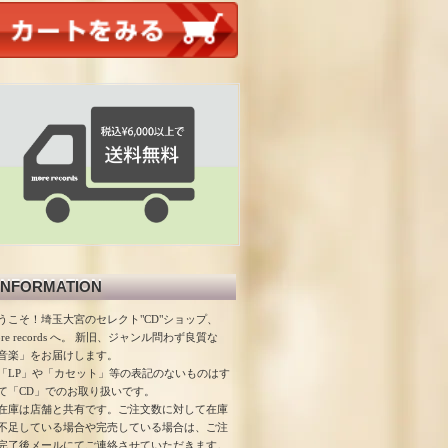
INFORMATION
うこそ！埼玉大宮のセレクト"CD"ショップ、
ore records へ。 新旧、ジャンル問わず良質な
音楽」をお届けします。
「LP」や「カセット」等の表記のないものはす
て「CD」でのお取り扱いです。
在庫は店舗と共有です。ご注文数に対して在庫
不足している場合や完売している場合は、ご注
完了後メールにてご連絡させていただきます。