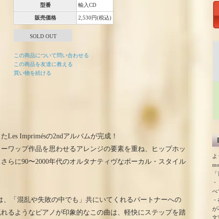
型番
輸入CD
販売価格
2,530円(税込)
SOLD OUT
この商品について問い合わせる
この商品を友達に教える
買い物を続ける
s Imprimésの2ndアルバムが完成！
ドゥーワップ作品を思わせるアレンジの要素を重ね、ヒップホッ
よ
らに90〜2000年代のオルタナティヴなボーカル・スタイル
m
「
・
べ
I」は、「混乱や失敗の中でも」共にいてくれるパートナーへの
・
が
流れるようなピアノが印象的なこの曲は、軽快にステップを踏
文