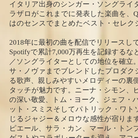
イタリア出身のシンガー・ソングライ
ラザロがこれまでに発表した楽曲を、Quiet
はのセンスでまとめたベスト・セレク
2018年に最初の曲を配信でリリースし
Spotifyで累計7,000万再生を記録す
／ソングライターとしての地位を確立
サ・ノヴァまでブレンドしたプロダク
る歌声、親しみやすいメロディーの裏
タッチが魅力です。ニーナ・シモン、
の深い敬愛、トム・ヨーク、ジェフ・
ット・スミスそしてパトリック・ワト
じるジャジー＆メロウな感性が宿りま
ピエール、サラ・カン、マール・トン
ゲストやコラボレーターを迎え、アコ