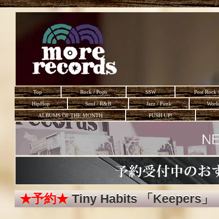
Top
Rock / Pops
SSW
Post Rock 
HipHop
Soul / R&B
Jazz / Funk
Worl
ALBUMS OF THE MONTH
PUSH UP!
★予約★
Tiny Habits 「Keepers」