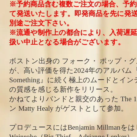
※予約商品含む複数ご注文の場合、予
て発送いたします。即発商品を先に発
別途ご注文下さい。
※流通や制作上の都合により、入荷遅
扱い中止となる場合がございます。
ボストン出身の フォーク・ ポップ・グループ 
が、高い評価を得た2024年のアルバム『Al
Something』に続く極上のムードとイ
の質感を感じる新作をリリース。
かねてよりバンドと親交のあった The 1
ン Matty Healy がゲストとして参加。
プロデュースにはBenjamin Millmanをはじ
Weinrobe（Big Thief、Adrianne Lenker）