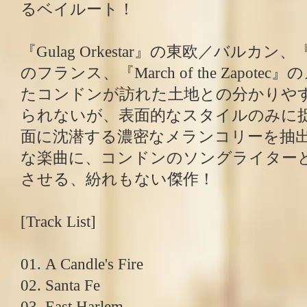
るベイルート！
『Gulag Orkestar』の東欧／バルカン、『Fly
のフランス、『March of the Zapot
たコンドンが訪れた土地との分かりや
られないが、表面的なスタイルのみに
面に沈潜する濃密なメランコリーを抽
な楽曲に、コンドンのソングライター
させる、紛れもない傑作！
[Track List]
01. A Candle's Fire
02. Santa Fe
03. East Harlem