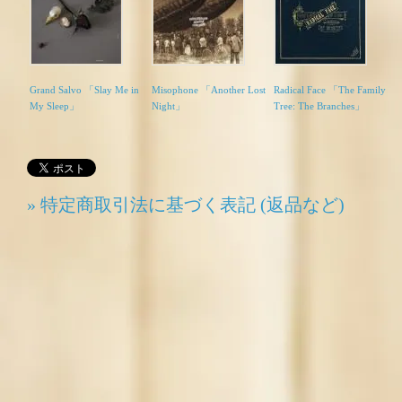
Grand Salvo 「Slay Me in
Misophone 「Another Lost
Radical Face 「The Family
My Sleep」
Night」
Tree: The Branches」
» 特定商取引法に基づく表記 (返品など)