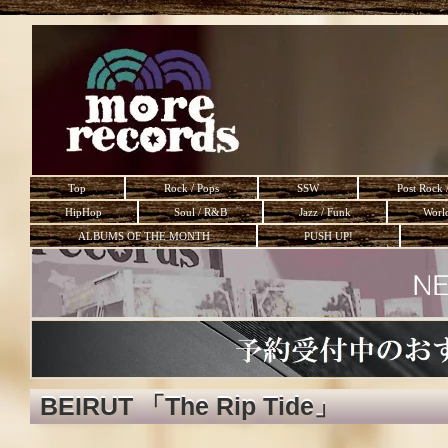
Top
Rock / Pops
SSW
Post Rock 
HipHop
Soul / R&B
Jazz / Funk
Worl
ALBUMS OF THE MONTH
PUSH UP!
BEIRUT 「The Rip Tide」