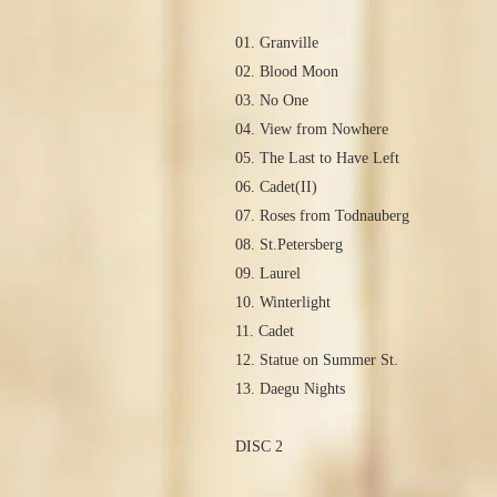
01. Granville
02. Blood Moon
03. No One
04. View from Nowhere
05. The Last to Have Left
06. Cadet(II)
07. Roses from Todnauberg
08. St.Petersberg
09. Laurel
10. Winterlight
11. Cadet
12. Statue on Summer St.
13. Daegu Nights
DISC 2