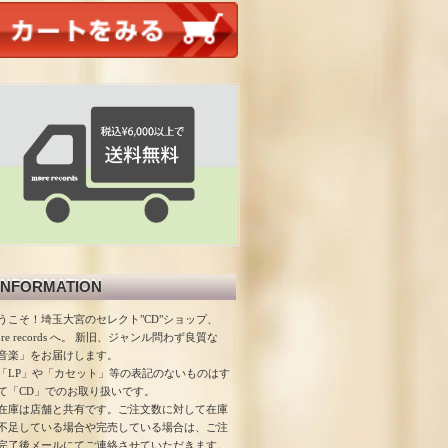
INFORMATION
うこそ！埼玉大宮のセレクト"CD"ショップ、
ore records へ。 新旧、ジャンル問わず良質な
音楽」をお届けします。
「LP」や「カセット」等の表記のないものはす
て「CD」でのお取り扱いです。
在庫は店舗と共有です。ご注文数に対して在庫
不足している場合や完売している場合は、ご注
完了後メールにてご連絡させていただきます。