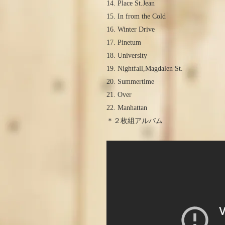
14. Place St.Jean
15. In from the Cold
16. Winter Drive
17. Pinetum
18. University
19. Nightfall,Magdalen St.
20. Summertime
21. Over
22. Manhattan
＊２枚組アルバム