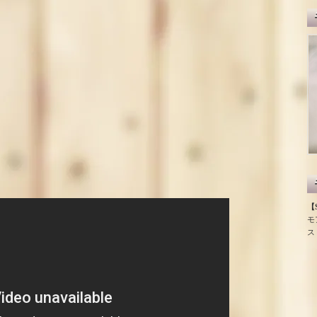
【S
モ
ス