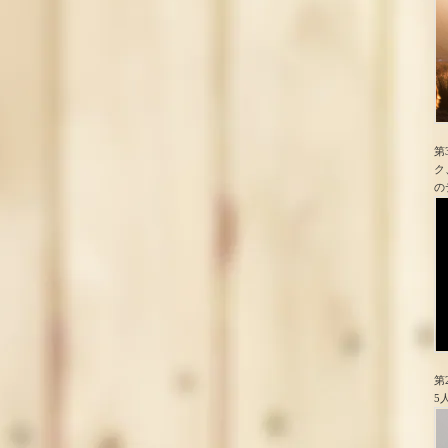
第
ク
の
第
5