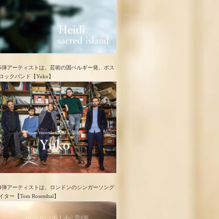
5弾アーティストは、芸術の国ベルギー発、ポス
ロック​バンド【Yuko】
4弾アーティストは、ロンドンのシンガーソング
イター【Tom Rosenthal】