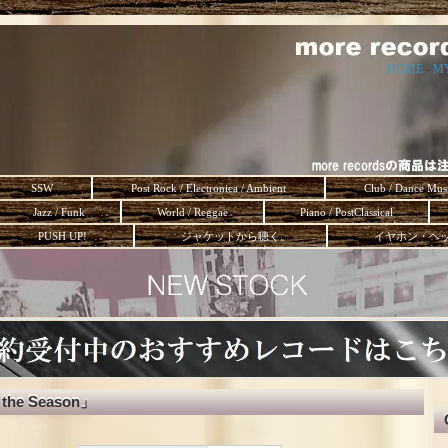
HOME
-
M
SSW
Post Rock / Electronica / Ambient
Club / Dance Mus
Jazz / Funk
World / Reggae
Piano / PostClassical
PUSH UP!
ジャケットから聴く。
イヤホン・ヘ
 the Season」