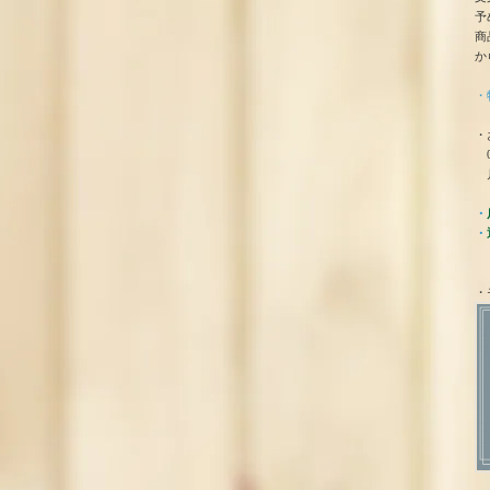
予
商
か
・
・
0
月
・
・
・