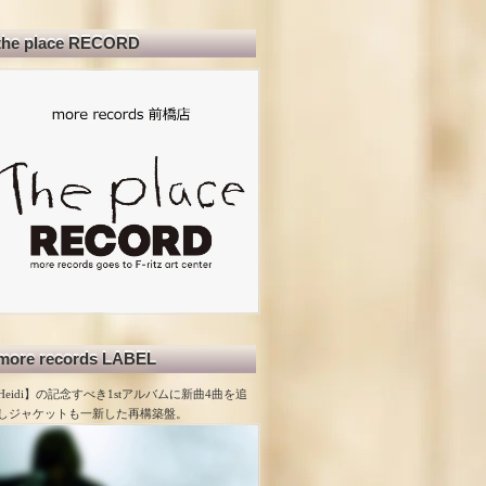
the place RECORD
more records LABEL
Heidi】の記念すべき1stアルバムに新曲4曲を追
しジャケットも一新した再構築盤。