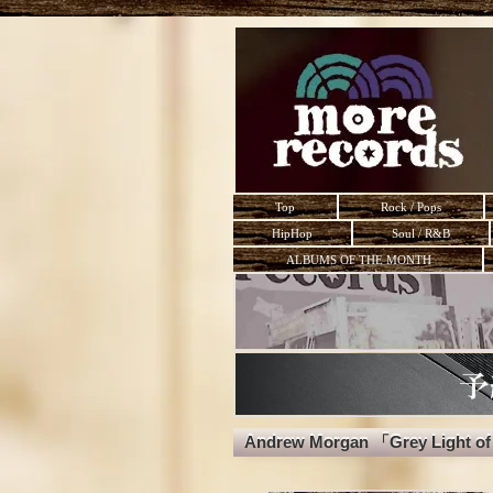
Top
Rock / Pops
HipHop
Soul / R&B
ALBUMS OF THE MONTH
Andrew Morgan 「Grey Light of