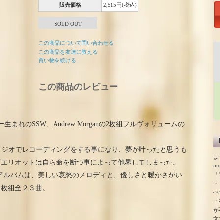
販売価格
2,515円(税込)
SOLD OUT
この商品について問い合わせる
この商品を友達に教える
買い物を続ける
この商品のレビュー
れのSSW、Andrew Morganの2枚組フルヴォリュームの
タジオでレコーディングをする事になり、夢が叶ったと思うも
よ
頃エリオットは自ら命を断つ事によって他界してしまった。
m
「
dアルバムは、美しい哀愁のメロディと、優しさと暖かさがい
・
２枚組全２３曲。
べ
・
が
文