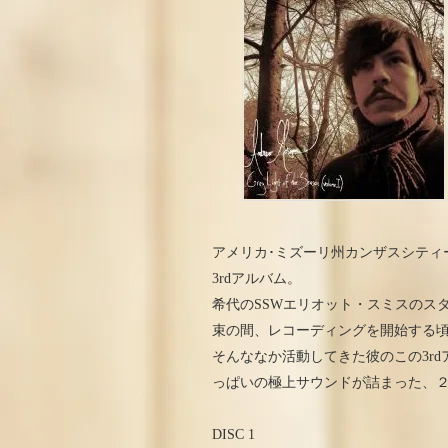
アメリカ･ミズーリ州カンザスシティー生ま
3rdアルバム。
希代のSSWエリオット・スミスのス
束の間、レコーディングを開始する
そんななか活動してきた彼のこの3r
っぱいの極上サウンドが詰まった、
DISC 1