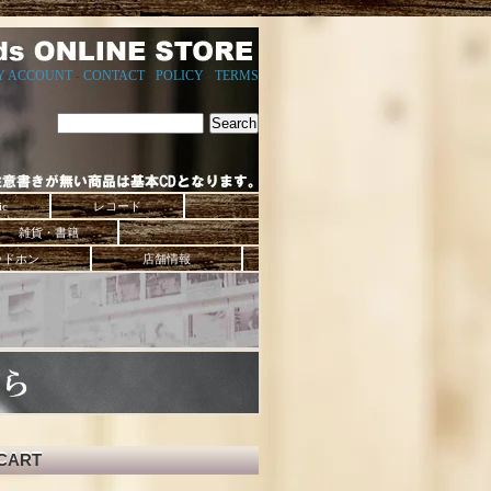
Y ACCOUNT
-
CONTACT
-
POLICY
-
TERMS
ic
レコード
雑貨・書籍
ッドホン
店舗情報
CART