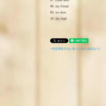
07. come here
08. my friend
09. we slow
10. sky high
» 特定商取引法に基づく表記 (返品など)