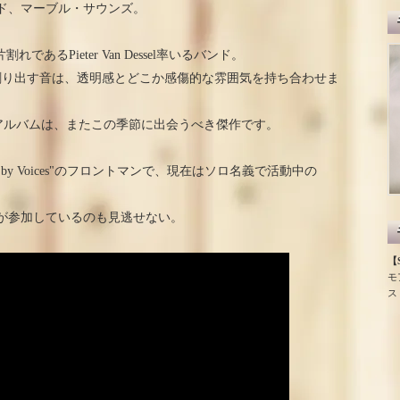
ド、マーブル・サウンズ。
の片割れであるPieter Van Dessel率いるバンド。
創り出す音は、透明感とどこか感傷的な雰囲気を持ち合わせま
tアルバムは、またこの季節に出会うべき傑作です。
 by Voices"のフロントマンで、現在はソロ名義で活動中の
和子が参加しているのも見逃せない。
【S
モ
ス