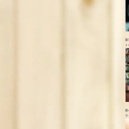
第
ト
第
ラ