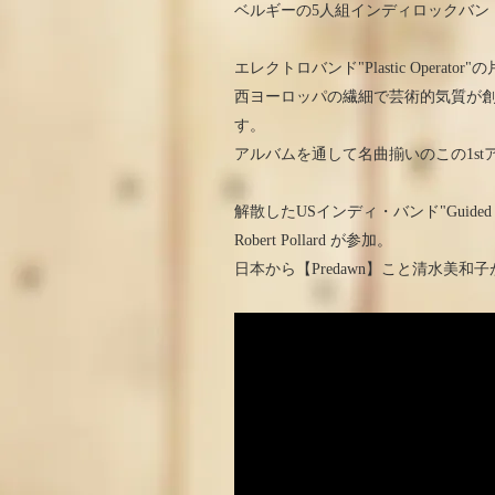
ベルギーの5人組インディロックバン
エレクトロバンド"Plastic Operator"
西ヨーロッパの繊細で芸術的気質が
す。
アルバムを通して名曲揃いのこの1s
解散したUSインディ・バンド"Guided
Robert Pollard が参加。
日本から【Predawn】こと清水美