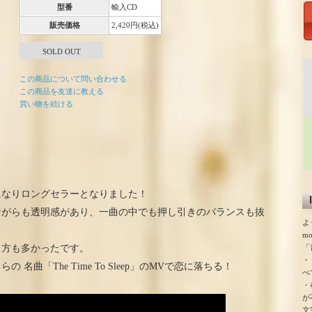
型番
輸入CD
販売価格
2,420円(税込)
SOLD OUT
この商品について問い合わせる
この商品を友達に教える
買い物を続ける
になりロングセラーとなりました！
ながらも透明感があり、一曲の中でも押し引きのバランスも抜
よ
m
「
る方も多かったです。
・
曲「The Time To Sleep」のMVで恋に落ちる！
べ
・
が
文