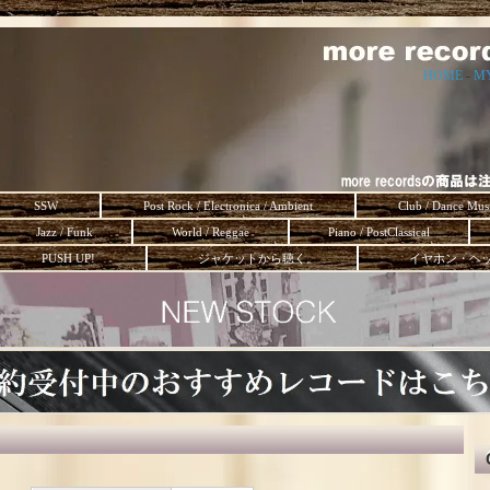
HOME
-
M
SSW
Post Rock / Electronica / Ambient
Club / Dance Mus
Jazz / Funk
World / Reggae
Piano / PostClassical
PUSH UP!
ジャケットから聴く。
イヤホン・ヘ