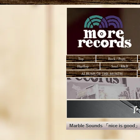
Top
Rock / Pops
HipHop
Soul / R&B
ALBUMS OF THE MONTH
Marble Sounds 「nice is good」