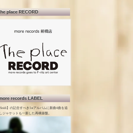
the place RECORD
more records LABEL
Heidi】の記念すべき1stアルバムに新曲4曲を追
しジャケットも一新した再構築盤。