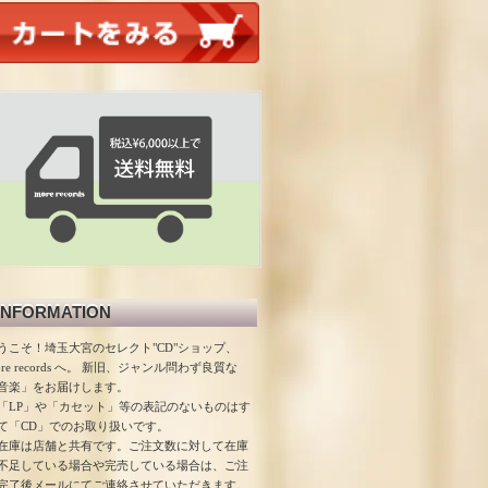
INFORMATION
うこそ！埼玉大宮のセレクト"CD"ショップ、
ore records へ。 新旧、ジャンル問わず良質な
音楽」をお届けします。
「LP」や「カセット」等の表記のないものはす
て「CD」でのお取り扱いです。
在庫は店舗と共有です。ご注文数に対して在庫
不足している場合や完売している場合は、ご注
完了後メールにてご連絡させていただきます。