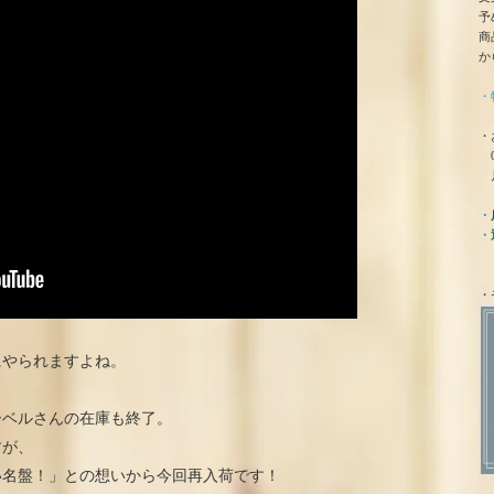
予
商
か
・
・
0
月
・
・
・
にやられますよね。
ーベルさんの在庫も終了。
すが、
い名盤！」との想いから今回再入荷です！