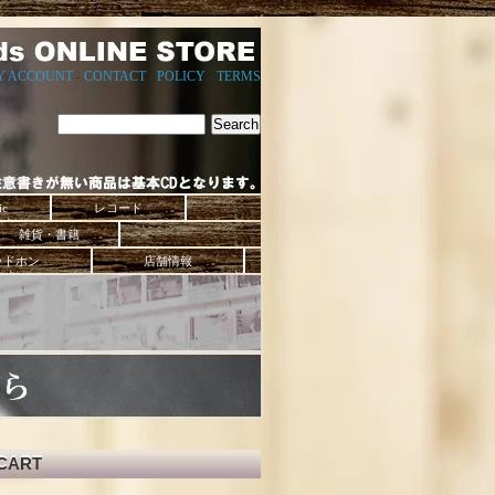
Y ACCOUNT
-
CONTACT
-
POLICY
-
TERMS
ic
レコード
雑貨・書籍
ッドホン
店舗情報
CART