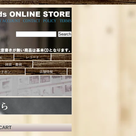
Y ACCOUNT
-
CONTACT
-
POLICY
-
TERMS
ic
レコード
雑貨・書籍
ッドホン
店舗情報
CART