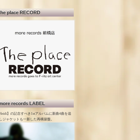
the place RECORD
more records LABEL
Heidi】の記念すべき1stアルバムに新曲4曲を追
しジャケットも一新した再構築盤。