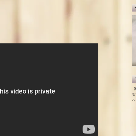
【S
モ
ス