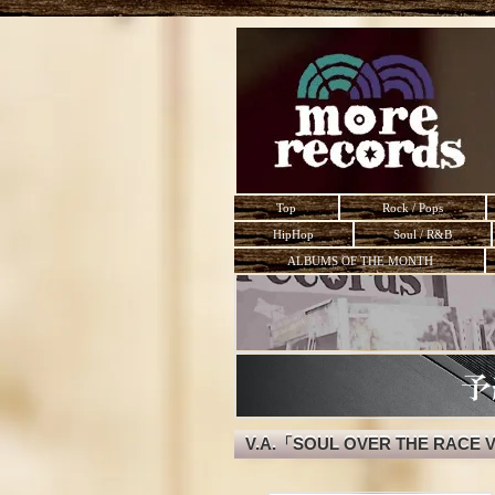
Top
Rock / Pops
HipHop
Soul / R&B
ALBUMS OF THE MONTH
V.A.「SOUL OVER THE RACE 