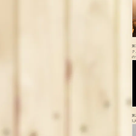
第
ク
の
第
5