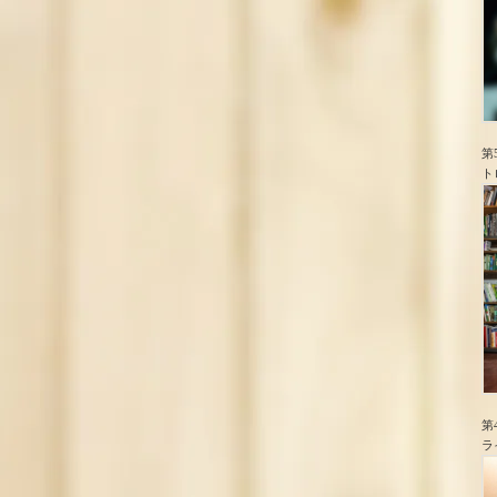
第
ト
第
ラ