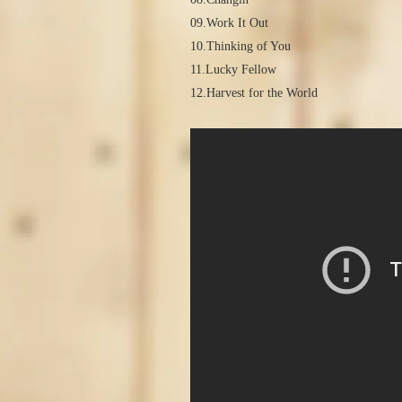
09.Work It Out
10.Thinking of You
11.Lucky Fellow
12.Harvest for the World