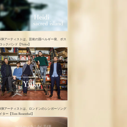
5弾アーティストは、芸術の国ベルギー発、ポス
ロック​バンド【Yuko】
4弾アーティストは、ロンドンのシンガーソング
イター【Tom Rosenthal】