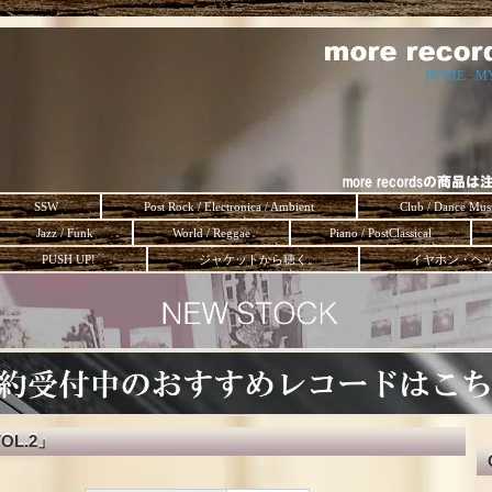
HOME
-
M
SSW
Post Rock / Electronica / Ambient
Club / Dance Mus
Jazz / Funk
World / Reggae
Piano / PostClassical
PUSH UP!
ジャケットから聴く。
イヤホン・ヘ
VOL.2」