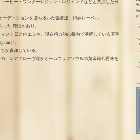
ティービー・ワンダーやジョン・レジェンドなどと共演した日
予
達。
商
か
れたオーディションを勝ち抜いた強者達。姉妹レーベル
ースをした 澤田かおり、
・
ーティスト日之内エミや、現在精力的に都内で活躍している若手
・
yumiと、
0
月
たちが参加している。
しの、レアグルーヴ達がオーガニックソウルの黄金時代再来を
・
・
・