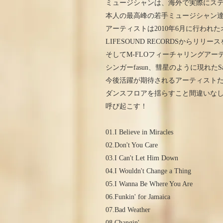
ミュージシャンは、海外で実際にス
本人の最高峰の若手ミュージシャン
アーティストは2010年6月に行わ
LIFESOUND RECORDSからリリ
そしてM-FLOフィーチャリングア
シンガーfasun、彗星のように現れたSa
今後活躍が期待されるアーティスト
ダンスフロアを揺らすこと間違いな
呼び起こす！
01.I Believe in Miracles
02.Don't You Care
03.I Can't Let Him Down
04.I Wouldn't Change a Thing
05.I Wanna Be Where You Are
06.Funkin' for Jamaica
07.Bad Weather
08.Changin'