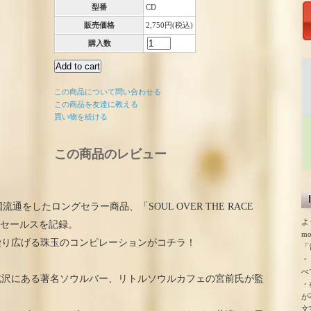
型番
CD
販売価格
2,750円(税込)
購入数
この商品について問い合わせる
この商品を友達に教える
買い物を続ける
この商品のレビュー
全国流通をしたロングセラー商品、「SOUL OVER THE RACE
よ
枚のセールスを記録。
m
繰り広げる珠玉のコンピレーションがコチラ！
「
・
べ
北沢にある著名ソウルバー、リトルソウルカフェの宮前氏が監
・
が
文