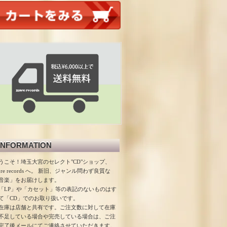
INFORMATION
うこそ！埼玉大宮のセレクト"CD"ショップ、
ore records へ。 新旧、ジャンル問わず良質な
音楽」をお届けします。
「LP」や「カセット」等の表記のないものはす
て「CD」でのお取り扱いです。
在庫は店舗と共有です。ご注文数に対して在庫
不足している場合や完売している場合は、ご注
完了後メールにてご連絡させていただきます。