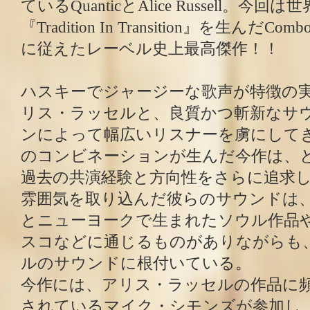
ているQuanticとAlice Russell。
『Tradition In Transition』を生んだCom
に従えたレーベル史上最高傑作！！
ハスキーでジャージーな歌声が特徴の
リス・ラッセルと、良質かつ斬新なサ
ンによって幅広いリスナーを虜にして
のコンビネーションが生んだ今作は、
過去の共演経験と方向性をさらに追求
雰囲気を取り込んだ彼らのサウンドは、
とニューヨークで生まれたソウル作品
スコなどに通じるものがありながらも
ルのサウンドに根付いている。
今作には、アリス・ラッセルの作品に
されているマイク・シモンズが参加し