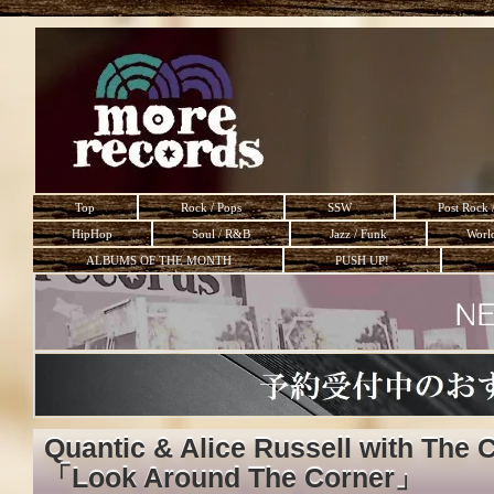
Top
Rock / Pops
SSW
Post Rock 
HipHop
Soul / R&B
Jazz / Funk
Worl
ALBUMS OF THE MONTH
PUSH UP!
Quantic & Alice Russell with The
「Look Around The Corner」