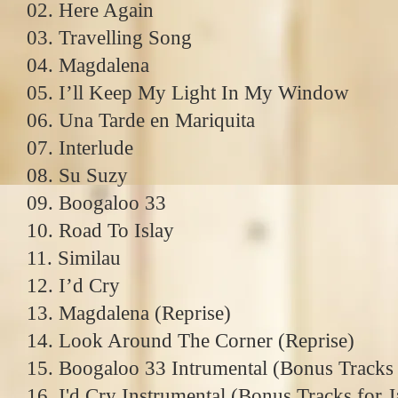
02. Here Again
03. Travelling Song
04. Magdalena
05. I’ll Keep My Light In My Window
06. Una Tarde en Mariquita
07. Interlude
08. Su Suzy
09. Boogaloo 33
10. Road To Islay
11. Similau
12. I’d Cry
13. Magdalena (Reprise)
14. Look Around The Corner (Reprise)
15. Boogaloo 33 Intrumental (Bonus Tracks 
16. I'd Cry Instrumental (Bonus Tracks for 