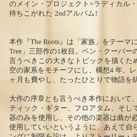
のメイン・プロジェクト=ラディカル・
待ちこがれた 2ndアルバム!
本作『The Roots』は「家族」をテーマにした
Tree」三部作の1枚目。ベン・クーパ
言うべきこの大きなトピックを描くため
空の家系をモチーフにし、構想4 年、レ
ヶ月も費やし、たったひとりで物語を
大作の序章とも言うべき本作において
ティック・ギター、フロアタム、そして
器のみを使用し、その他の楽器は曲が
使用していいというように、あえて自
ングに制限を設け、よりストーリー・テ