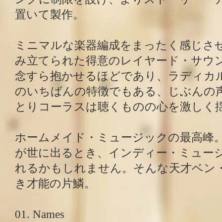
置いて製作。
ミニマルな楽器編成をまったく感じさ
み立てられた得意のレイヤード・サウ
念すら抱かせるほどであり、ラディカ
のいちばんの特徴でもある、じぶんの
とりコーラスは聴くものの心を激しく
ホームメイド・ミュージックの最高峰
が世に出るとき、インディー・ミュー
れるかもしれません。そんな天才ベン
き才能の片鱗。
01. Names