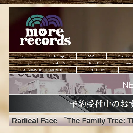
Top
Rock / Pops
SSW
Post Rock 
HipHop
Soul / R&B
Jazz / Funk
Worl
ALBUMS OF THE MONTH
PUSH UP!
Radical Face 「The Family Tree: 