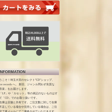
INFORMATION
うこそ！埼玉大宮のセレクト"CD"ショップ、
ore records へ。 新旧、ジャンル問わず良質な
音楽」をお届けします。
「LP」や「カセット」等の表記のないものはす
て「CD」でのお取り扱いです。
在庫は店舗と共有です。ご注文数に対して在庫
不足している場合や完売している場合は、ご注
完了後メールにてご連絡させていただきます。