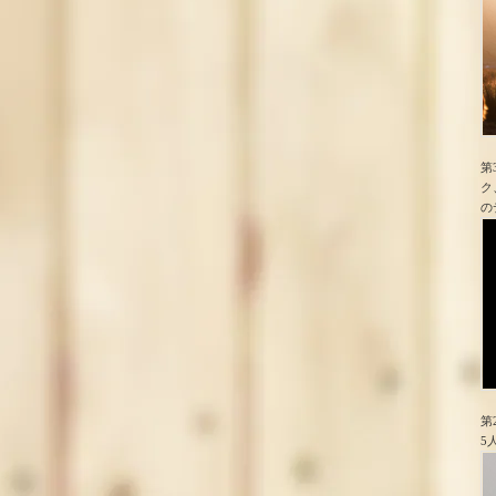
第
ク
の
第
5