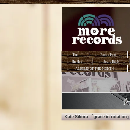
Top
Rock / Pops
HipHop
Soul / R&B
ALBUMS OF THE MONTH
Kate Sikora 「grace in rotation