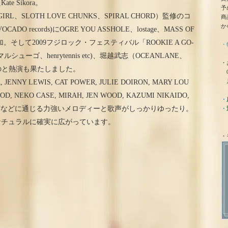
 Sikora。
予
RL、SLOTH LOVE CHUNKS、SPIRAL CHORD）監修のコ
商
か
OCADO records)にOGRE YOU ASSHOLE、lostage、MASS OF
と参加。そして2009フジロック・フェスティバル「ROOKIE A GO-
・
ーゴ、henrytennis etc)、堀越武志（OCEANLANE、
・
ほのぼのと熱演も果たしました。
0
月
NY LEWIS, CAT POWER, JULIE DOIRON, MARY LOU
OOD, NEKO CASE, MIRAH, JEN WOOD, KAZUMI NIKAIDO,
・
AIMEE MANなどに通じる力強いメロディーと歌声がしっかりゆったり。
・
ナチュラルに確実に広がっています。
・