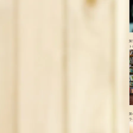
第
ト
第
ラ