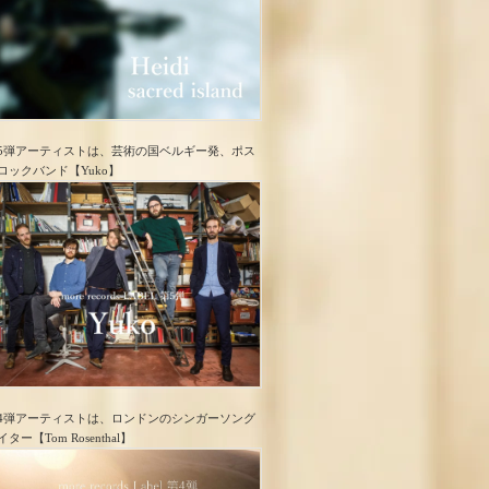
5弾アーティストは、芸術の国ベルギー発、ポス
ロック​バンド【Yuko】
4弾アーティストは、ロンドンのシンガーソング
イター【Tom Rosenthal】