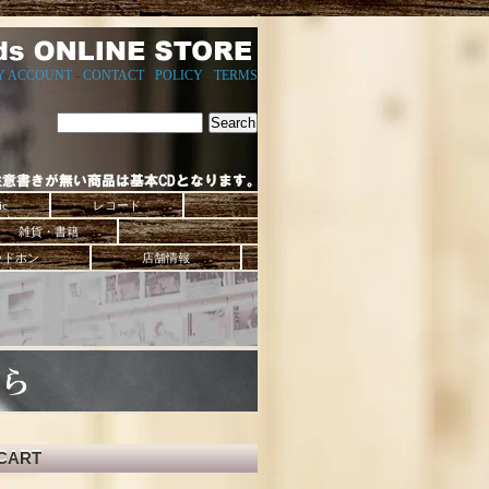
Y ACCOUNT
-
CONTACT
-
POLICY
-
TERMS
ic
レコード
雑貨・書籍
ッドホン
店舗情報
CART