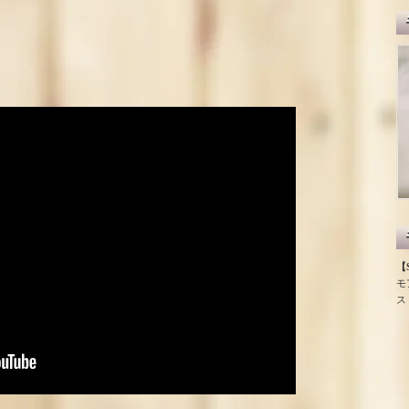
【S
モ
ス