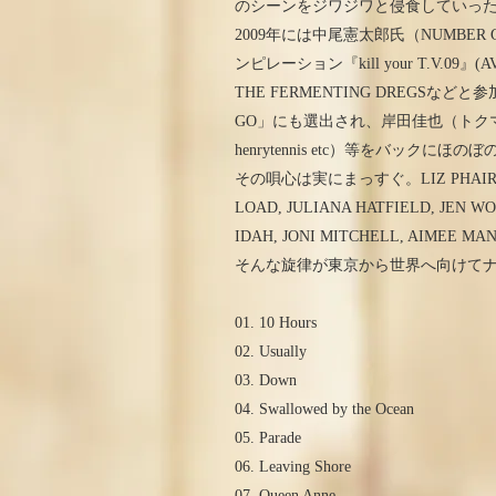
のシーンをジワジワと侵食していったKate
2009年には中尾憲太郎氏（NUMBER GI
ンピレーション『kill your T.V.09』(AV
THE FERMENTING DREGSなど
GO」にも選出され、岸田佳也（トクマルシュ
henrytennis etc）等をバックに
その唄心は実にまっすぐ。LIZ PHAIR, JEN
LOAD, JULIANA HATFIELD, JEN W
IDAH, JONI MITCHELL, 
そんな旋律が東京から世界へ向けて
01. 10 Hours
02. Usually
03. Down
04. Swallowed by the Ocean
05. Parade
06. Leaving Shore
07. Queen Anne