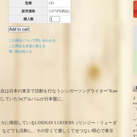
型番
CD
販売価格
2,075円(税込)
購入数
この商品について問い合わせる
この商品を友達に教える
買い物を続ける
在は日本の東京で活動を行なうシンガーソングライター"Kate
よ
流通していた1stアルバムが日本盤に。
m
「
・
べ
帰国しているLINDSAY LUEDERS（リンジー・リューダ
・
 WE」などでも活動し、その甘くて優しくてせつない唄心で東京
が
文