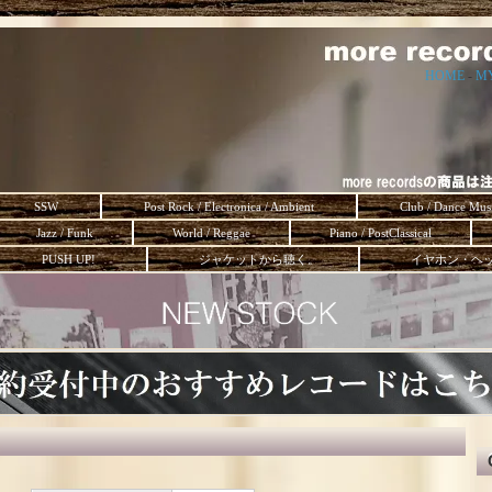
HOME
-
M
SSW
Post Rock / Electronica / Ambient
Club / Dance Mus
Jazz / Funk
World / Reggae
Piano / PostClassical
PUSH UP!
ジャケットから聴く。
イヤホン・ヘ
」