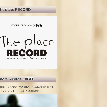
the place RECORD
more records LABEL
Heidi】の記念すべき1stアルバムに新曲4曲を追
しジャケットも一新した再構築盤。