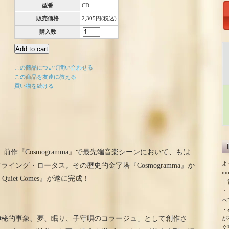
型番
CD
販売価格
2,305円(税込)
購入数
この商品について問い合わせる
この商品を友達に教える
買い物を続ける
作『Cosmogramma』で最先端音楽シーンにおいて、もは
よ
イング・ロータス。その歴史的金字塔『Cosmogramma』か
m
 Quiet Comes』が遂に完成！
「
・
べ
・
神秘的事象、夢、眠り、子守唄のコラージュ」として創作さ
が
文