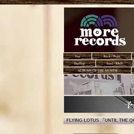
Top
Rock / Pops
HipHop
Soul / R&B
ALBUMS OF THE MONTH
FLYING LOTUS 「UNTIL THE 