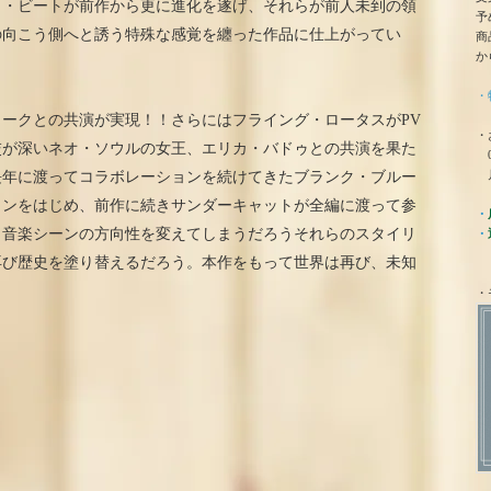
ク・ビートが前作から更に進化を遂げ、それらが前人未到の領
予
の向こう側へと誘う特殊な感覚を纏った作品に仕上がってい
商
か
・
ークとの共演が実現！！さらにはフライング・ロータスがPV
・
交が深いネオ・ソウルの女王、エリカ・バドゥとの共演を果た
0
月
長年に渡ってコラボレーションを続けてきたブランク・ブルー
トンをはじめ、前作に続きサンダーキャットが全編に渡って参
・
、音楽シーンの方向性を変えてしまうだろうそれらのスタイリ
・
再び歴史を塗り替えるだろう。本作をもって世界は再び、未知
・