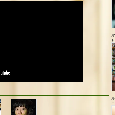
第
ト
第
ラ