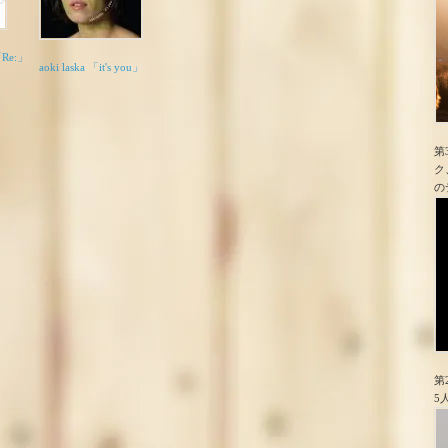
「Re:」
aoki laska 「it's you」
第
ク
の
第
5