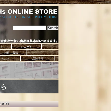
Y ACCOUNT
-
CONTACT
-
POLICY
-
TERMS
ic
レコード
雑貨・書籍
ッドホン
店舗情報
CART