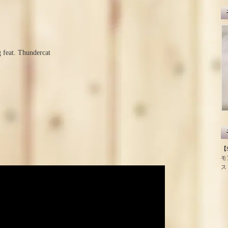
 feat. Thundercat
【S
モ
ス