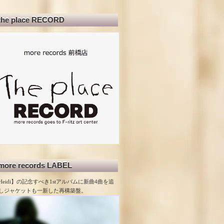
the place RECORD
more records LABEL
Heidi】の記念すべき1stアルバムに新曲4曲を追
しジャケットも一新した再構築盤。