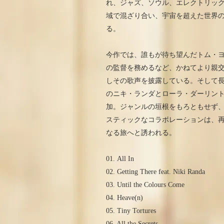
れ、ジャズ、ソウル、エレクトリッ
域で混ざり合い、宇宙を超えた世界
る。
今作では、誰もが待ち望んだトム・ヨ
の監督を務めるなど、かねてより親
しその歌声を披露している。そして
のニキ・ランダとローラ・ダーリン
加。ジャンルの垣根をもろともせず
スティックなコラボレーションは、
なる旅へと誘われる。
01. All In
02. Getting There feat. Niki Randa
03. Until the Colours Come
04. Heave(n)
05. Tiny Tortures
06. All the Secrets