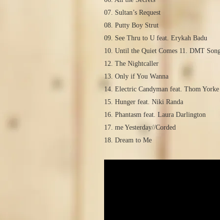
07. Sultan’s Request
08. Putty Boy Strut
09. See Thru to U feat. Erykah Badu
10. Until the Quiet Comes 11. DMT Song
12. The Nightcaller
13. Only if You Wanna
14. Electric Candyman feat. Thom Yorke
15. Hunger feat. Niki Randa
16. Phantasm feat. Laura Darlington
17. me Yesterday//Corded
18. Dream to Me