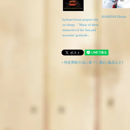
KASHIWA Disuke 
hydrant house purport rife
on sleepy 「Many of these
memories of the Sun,and
increasin' gratitude」
» 特定商取引法に基づく表記 (返品など)