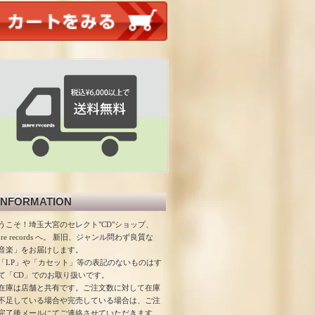
INFORMATION
うこそ！埼玉大宮のセレクト"CD"ショップ、
ore records へ。 新旧、ジャンル問わず良質な
音楽」をお届けします。
「LP」や「カセット」等の表記のないものはす
て「CD」でのお取り扱いです。
在庫は店舗と共有です。ご注文数に対して在庫
不足している場合や完売している場合は、ご注
完了後メールにてご連絡させていただきます。