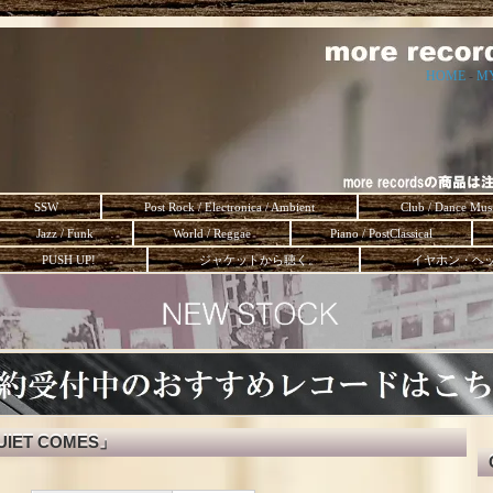
HOME
-
M
SSW
Post Rock / Electronica / Ambient
Club / Dance Mus
Jazz / Funk
World / Reggae
Piano / PostClassical
PUSH UP!
ジャケットから聴く。
イヤホン・ヘ
QUIET COMES」