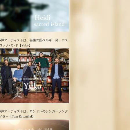
5弾アーティストは、芸術の国ベルギー発、ポス
ロック​バンド【Yuko】
4弾アーティストは、ロンドンのシンガーソング
イター【Tom Rosenthal】