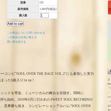
型番
CD
販売価格
1,885円(税込)
購入数
この商品について問い合わせる
この商品を友達に教える
買い物を続ける
ラーコンピ”SOUL OVER THE RACE VOL.2”にも参加した実力
よ
た6曲入り1st ep！
m
「
・
ラシックを専攻、ミュージカルの舞台を目指す。同時に
べ
ち始め、2010年6月に行われたSWEET SOUL RECORDSの
・
見事勝ち抜き、コンピレーションアルバム”SOUL OVER
が
文