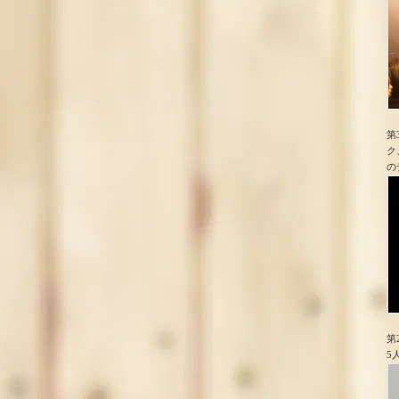
第
ク
の
第
5