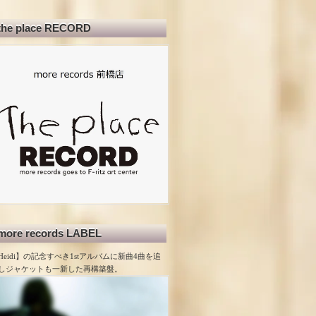
the place RECORD
more records LABEL
Heidi】の記念すべき1stアルバムに新曲4曲を追
しジャケットも一新した再構築盤。