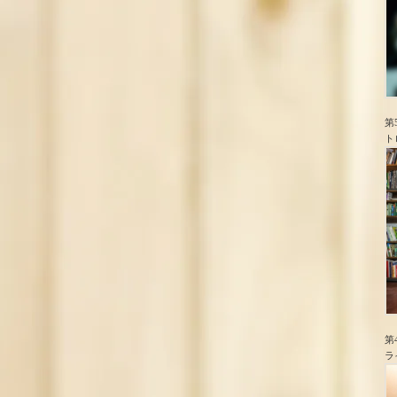
第
ト
第
ラ