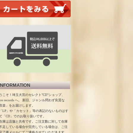
INFORMATION
うこそ！埼玉大宮のセレクト"CD"ショップ、
ore records へ。 新旧、ジャンル問わず良質な
音楽」をお届けします。
「LP」や「カセット」等の表記のないものはす
て「CD」でのお取り扱いです。
在庫は店舗と共有です。ご注文数に対して在庫
不足している場合や完売している場合は、ご注
完了後メールにてご連絡させていただきます。