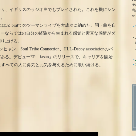
予
aは人気曲となり、イギリスのラジオ曲でもプレイされた。これを機にシン
商
か
始。
月にはJZ bratでのツーマンライブを大成功に納めた。詞・曲を自
・
ターならではの自分の経験から生まれる感覚と素直な感情がダ
・
創り上げる。
0
月
、Soul Tribe Connection、JILL-Decoy associationのバ
る。デビューEP「fasun」のリリースで、キャリアを開始
・
nはすべての人に勇気と元気を与えるために歌い続ける。
・
・