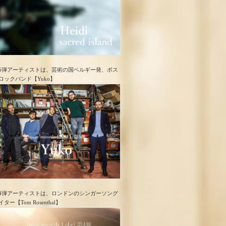
5弾アーティストは、芸術の国ベルギー発、ポス
ロック​バンド【Yuko】
4弾アーティストは、ロンドンのシンガーソング
イター【Tom Rosenthal】