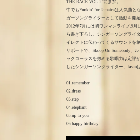
THE RACE VOL.2”に参加。
中でもFunkin’ for Jamaic
ガーソングライターとして活動を開
2012年7月には初ワンマンライブ,9
ら書き下ろし、シンガーソングライ
イレクトに伝わってくるサウンドを
サポートで、Skoop On Somebody、ルンヒャン
ックコーラスを努める歌唱力は定評があ
したシンガーソングライター、fasu
01.remember
02.dress
03.step
04.elephant
05.up to you
06.happy birthday