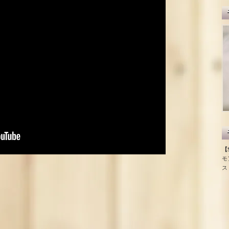
【S
モ
ス