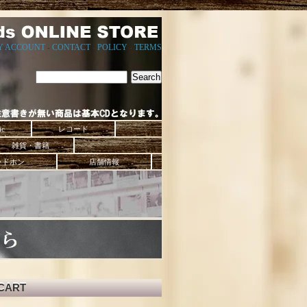
Y ACCOUNT
-
CONTACT
-
POLICY
-
TERMS
ic
レコード
雑貨・書籍
ッドホン
店舗情報
CART