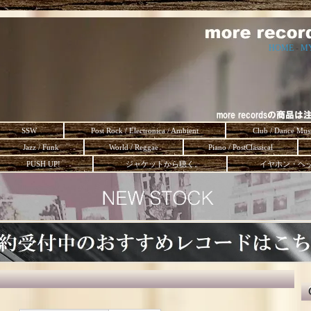
HOME
-
M
SSW
Post Rock / Electronica / Ambient
Club / Dance Mus
Jazz / Funk
World / Reggae
Piano / PostClassical
PUSH UP!
ジャケットから聴く。
イヤホン・ヘ