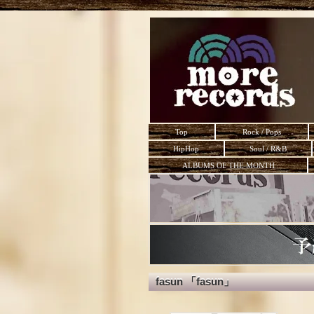
Top
Rock / Pops
HipHop
Soul / R&B
ALBUMS OF THE MONTH
fasun 「fasun」