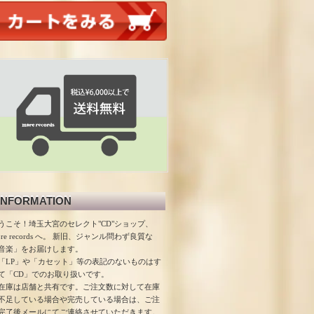
INFORMATION
うこそ！埼玉大宮のセレクト"CD"ショップ、
ore records へ。 新旧、ジャンル問わず良質な
音楽」をお届けします。
「LP」や「カセット」等の表記のないものはす
て「CD」でのお取り扱いです。
在庫は店舗と共有です。ご注文数に対して在庫
不足している場合や完売している場合は、ご注
完了後メールにてご連絡させていただきます。