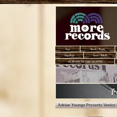
Top
Rock / Pops
HipHop
Soul / R&B
ALBUMS OF THE MONTH
Adrian Younge Presents Venice 