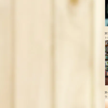
第
ト
第
ラ