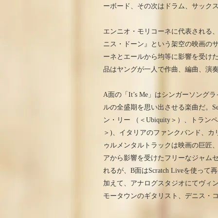
ーボード、その次はドラム、サック
エンニオ・モリコーネに代表される
ニス・ドーン』という架空の映画の
ーネとエールから均等に影響を受けた
品はヤングが一人で作曲、編曲、演
A面の「It’s Me」はシンガーソ
ルの全盛期を思い出させる楽曲だ。Sera
ン・リー （＜Ubiquity＞）、トランペッ
＞)、イタリアのファンクバンド、カリブ
ゥルメンタルトラックは映画の巨匠、
アから影響を受けたフリーなジャム
れるが、B面はScratch Liveを使
加えて、アナログスタジオにてヴィンテー
モータウンのギタリスト、デニス・