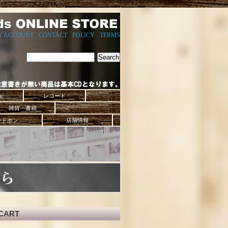
Y ACCOUNT
-
CONTACT
-
POLICY
-
TERMS
ic
レコード
雑貨・書籍
ッドホン
店舗情報
CART