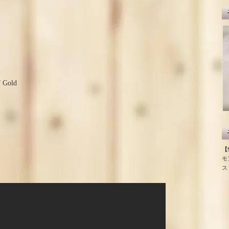
f Gold
【S
モ
ス