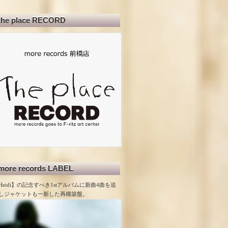
the place RECORD
more records LABEL
Heidi】の記念すべき1stアルバムに新曲4曲を追
しジャケットも一新した再構築盤。