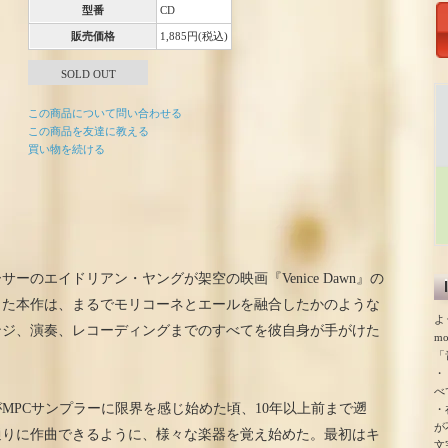
型番
CD
販売価格
1,885円(税込)
SOLD OUT
この商品について問い合わせる
この商品を友達に教える
買い物を続ける
のエイドリアン・ヤングが架空の映画『Venice Dawn』の
した本作は、まるでモリコーネとエールを融合したかのような
よ
ンジ、演奏、レコーディングまでのすべてを彼自身が手がけた
m
「
・
べ
MPCサンプラーに限界を感じ始めた頃、10年以上前まで遡
・
が
通りに作曲できるように、様々な楽器を覚え始めた。最初はキ
文