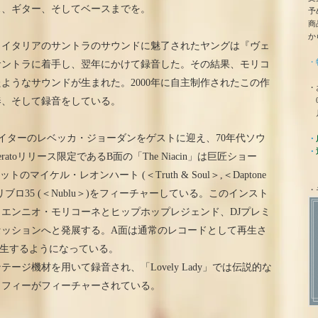
ス、ギター、そしてベースまでを。
予
商
か
、イタリアのサントラのサウンドに魅了されたヤングは『ヴェ
・
サントラに着手し、翌年にかけて録音した。その結果、モリコ
ようなサウンドが生まれた。2000年に自主制作されたこの作
・
0
奏、そして録音をしている。
月
ングライターのレベッカ・ジョーダンをゲストに迎え、70年代ソウ
・
・
toリリース限定であるB面の「The Niacin」は巨匠ショー
トのマイケル・レオンハート (＜Truth & Soul＞,＜Daptone
・
ロ35 (＜Nublu＞)をフィーチャーしている。このインスト
エンニオ・モリコーネとヒップホップレジェンド、DJプレミ
セッションへと発展する。A面は通常のレコードとして再生さ
って再生するようになっている。
ジ機材を用いて録音され、「Lovely Lady」では伝説的な
コフィーがフィーチャーされている。