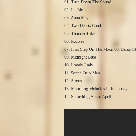
01. Turn Down The Sound
02. It's Me
03. Anna May
04. Two Hearts Combine
05. Thunderstrike
06. Reverie
07. First Step On The Moon 08. Dusts O
09. Midnight Blue
10. Lovely Lady
11. Sound Of A Man
12. Sirens
13. Mourning Melodies In Rhapsody
14. Something About April