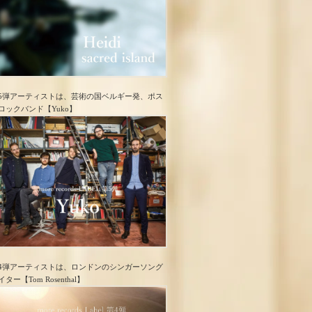
5弾アーティストは、芸術の国ベルギー発、ポス
ロック​バンド【Yuko】
4弾アーティストは、ロンドンのシンガーソング
イター【Tom Rosenthal】