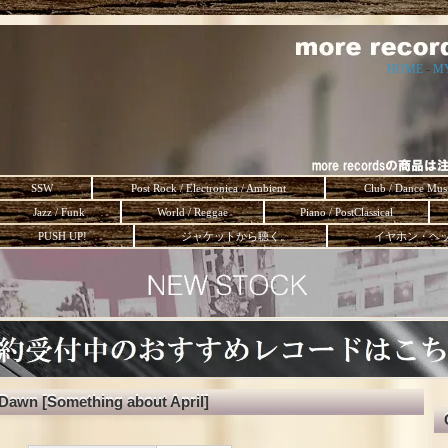
HOME
-
M
SSW
Post Rock / Electronica / Ambient
Club / Dance Mus
Jazz / Funk
World / Reggae
Piano / PostClassical
PUSH UP!
ジャケットから聴く。
イヤホン・ヘ
Dawn [Something about April]