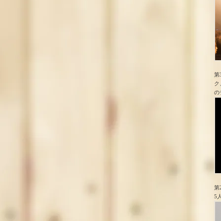
第
ク
の
第
5