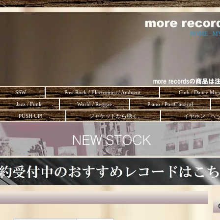
HOME
-
M
SSW
Post Rock / Electronica / Ambient
Club / Dance Mus
Jazz / Funk
World / Reggae
Piano / PostClassical
PUSH UP!
ジャケットから聴く。
イヤホン・ヘ