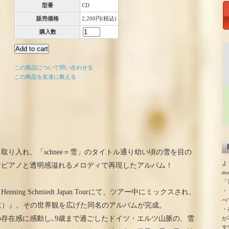
型番
CD
販売価格
2,200円(税込)
購入数
この商品について問い合わせる
この商品を友達に教える
り入れ、「schnee＝雪」のタイトル通り幼い頃の雪を目の
よ
なピアノと透明感溢れるメロディで再現したアルバム！
m
「
・
ning Schmiedt Japan Tourにて、ツアー中にミックスされ、
べ
雪の意）』。その世界観を広げた同名のアルバムが完成。
・
存在感に感動し､9歳まで過ごしたドイツ・エルツ山脈の、雪
が
文