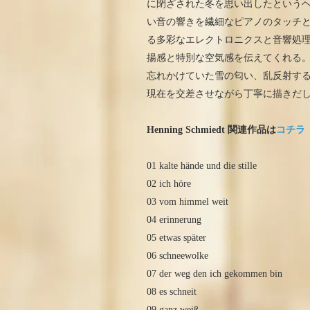
に閉ざされた冬を思い出したという
い音の響きを繊細なピアノのタッチと透明
る多彩なエレクトロニクスと音響処
揚感と特別な空気感を伝えてくれる
忘れかけていた雪の匂い、乱反射す
現在を交差させながら丁寧に描きだ
Henning Schmiedt 関連作品は
コチラ
01 kalte hände und die stille
02 ich höre
03 vom himmel weit
04 erinnerung
05 etwas später
06 schneewolke
07 der weg den ich gekommen bin
08 es schneit
09 ganz weiß