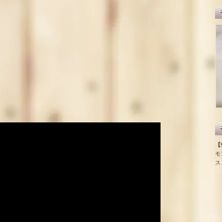
【S
モ
ス