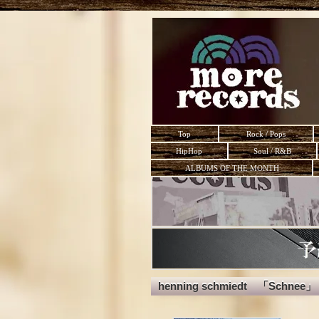
Top
Rock / Pops
HipHop
Soul / R&B
ALBUMS OF THE MONTH
henning schmiedt 「Schnee」