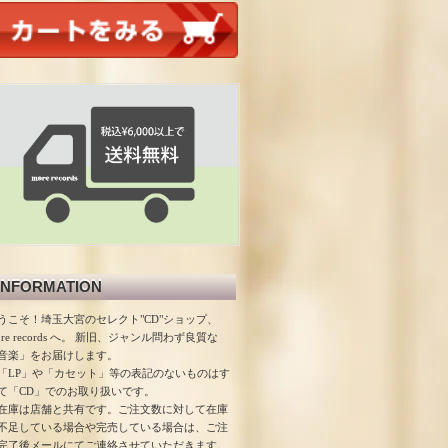
INFORMATION
うこそ！埼玉大宮のセレクト"CD"ショップ、
ore records へ。 新旧、ジャンル問わず良質な
音楽」をお届けします。
「LP」や「カセット」等の表記のないものはす
て「CD」でのお取り扱いです。
在庫は店舗と共有です。ご注文数に対して在庫
不足している場合や完売している場合は、ご注
完了後メールにてご連絡させていただきます。