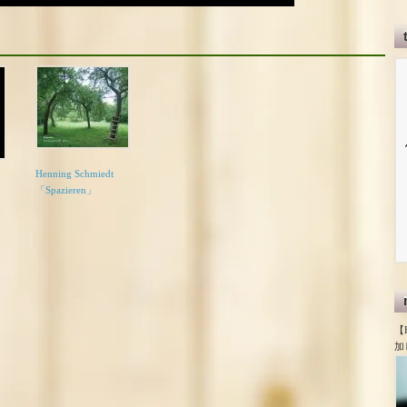
Henning Schmiedt
「Spazieren」
【
加