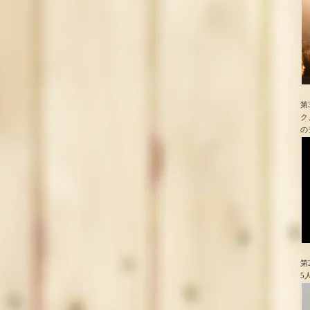
第
ク
の
第
5