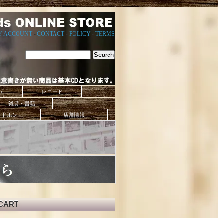
Y ACCOUNT
-
CONTACT
-
POLICY
-
TERMS
ic
レコード
雑貨・書籍
ッドホン
店舗情報
CART