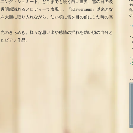
ヘニング・シュミート。どこまでも続く白い世界、雪の日の淡
予
感溢れるメロディーで表現し、『Klavierraum』以来とな
商
か
理を大胆に取り入れながら、幼い頃に雪を目の前にした時の高
。
・
る光のきらめき。様々な思い出や感情の揺れを幼い頃の自分と
・
したピアノ作品。
0
月
・
・
・