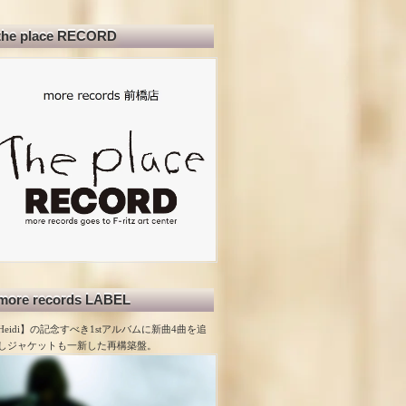
the place RECORD
more records LABEL
Heidi】の記念すべき1stアルバムに新曲4曲を追
しジャケットも一新した再構築盤。