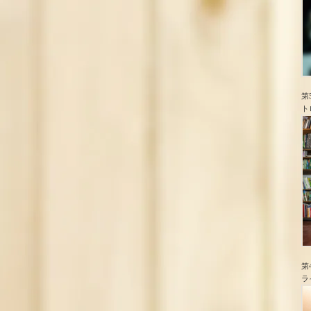
第
ト
第
ラ