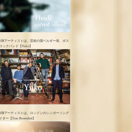
5弾アーティストは、芸術の国ベルギー発、ポス
ロック​バンド【Yuko】
4弾アーティストは、ロンドンのシンガーソング
イター【Tom Rosenthal】