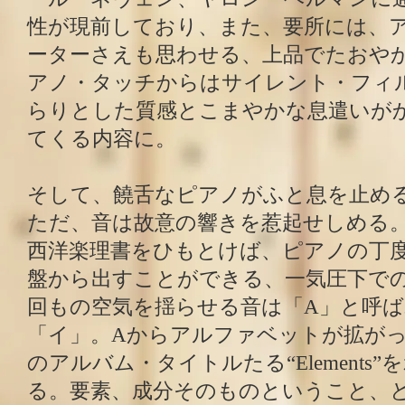
性が現前しており、また、要所には、
ーターさえも思わせる、上品でたおや
アノ・タッチからはサイレント・フィ
らりとした質感とこまやかな息遣いが
てくる内容に。
そして、饒舌なピアノがふと息を止め
ただ、音は故意の響きを惹起せしめる
西洋楽理書をひもとけば、ピアノの丁
盤から出すことができる、一気圧下で
回もの空気を揺らせる音は「A」と呼
「イ」。Aからアルファベットが拡が
のアルバム・タイトルたる“Elements
る。要素、成分そのものということ、