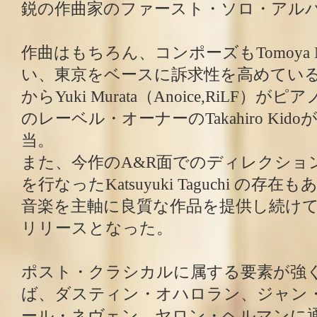
鋭の作曲家のファースト・ソロ・アル
作曲はもちろん、コンポーズもTomoya 
い、東京をベースに訴求性を高めているレ
からYuki Murata（Anoice,RiLF
のレーベル・オーナーのTakahiro Ki
当。
また、今作のA&R面でのディレクショ
を行なったKatsuyuki Taguchi の
音楽を主軸に良質な作品を提供し続けて
リリースとなった。
ポスト・クラシカルに属する要素が強
ば、ダスティン・オハロラン、ジャン
ール・ネヴェン、ヤロン・ヘルマンに