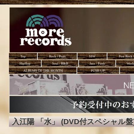
Top
Rock / Pops
SSW
Post Rock 
HipHop
Soul / R&B
Jazz / Funk
Worl
ALBUMS OF THE MONTH
PUSH UP!
入江陽 「水」 (DVD付スペシャル盤