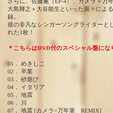
さらに、佐藤薫（EP-4）、カメラ＝万
大島輝之＋大谷能生といった面々によ
録。
彼の非凡なシンガーソングライターと
れた1枚！
＊こちらはDVD付のスペシャル盤にな
01． めきしこ
02． 卒業
03． 砂遊び
04． イタリア
05． 地震
06． 川
07． 地震 [カメラ=万年筆 REMIX]