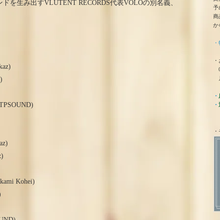
を生み出すVLUTENT RECORDS代表VOLOの別名義、
予
商
か
・
・
kaz)
0
月
)
・
by TPSOUND)
・
・
az)
z)
akami Kohei)
)
OUND)