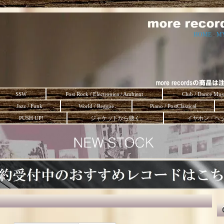
HOME
-
M
SSW
Post Rock / Electronica / Ambient
Club / Dance Mus
Jazz / Funk
World / Reggae
Piano / PostClassical
PUSH UP!
ジャケットから聴く。
イヤホン・ヘ