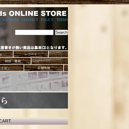
Y ACCOUNT
-
CONTACT
-
POLICY
-
TERMS
ic
レコード
雑貨・書籍
ッドホン
店舗情報
CART