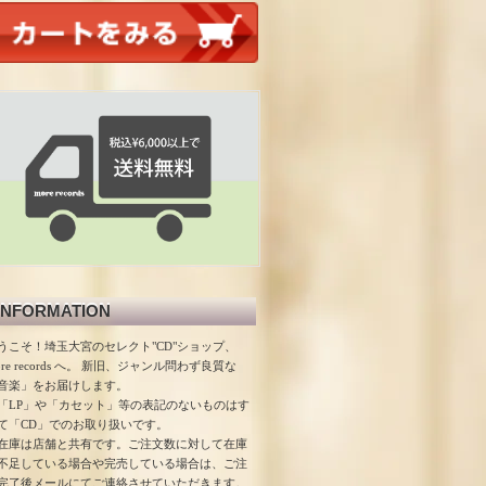
INFORMATION
うこそ！埼玉大宮のセレクト"CD"ショップ、
ore records へ。 新旧、ジャンル問わず良質な
音楽」をお届けします。
「LP」や「カセット」等の表記のないものはす
て「CD」でのお取り扱いです。
在庫は店舗と共有です。ご注文数に対して在庫
不足している場合や完売している場合は、ご注
完了後メールにてご連絡させていただきます。