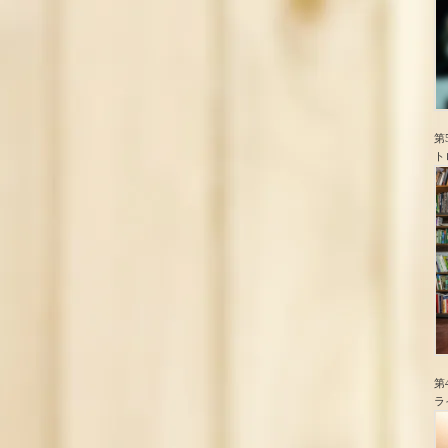
第
ト
第
ラ