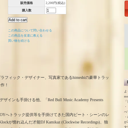
販売価格
2,200円(税込)
購入数
この商品について問い合わせる
この商品を友達に教える
買い物を続ける
フィック・デザイナー、写真家であるhimeshiの豪華トラッ
ー作！
よ
m
ンも手掛ける他、「Red Bull Music Academy Presents
「
・
べ
ス、環ROYへトラック提供等を手掛けてきた国内ビート・シーンのレ
・
lockが惚れ込んだ才能DJ Kamikaz (Clockwise Recordings)、独
が
文