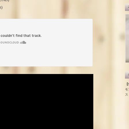
z)
【S
モ
ス