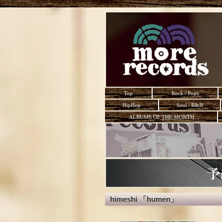
Top
Rock / Pops
HipHop
Soul / R&B
ALBUMS OF THE MONTH
himeshi 「humen」