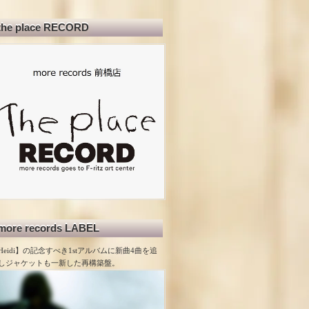
the place RECORD
more records LABEL
Heidi】の記念すべき1stアルバムに新曲4曲を追
しジャケットも一新した再構築盤。