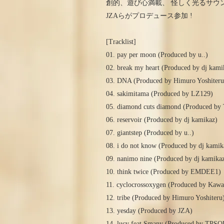
創的、遊び心満載、 怪しく光るサウンド
JZAらがプロデュース参加 !
[Tracklist]
01. pay per moon (Produced by u..)
02. break my heart (Produced by dj kami
03. DNA (Produced by Himuro Yoshiteru
04. sakimitama (Produced by LZ129)
05. diamond cuts diamond (Produced 
06. reservoir (Produced by dj kamikaz)
07. giantstep (Produced by u..)
08. i do not know (Produced by dj kamik
09. nanimo nine (Produced by dj kamika
10. think twice (Produced by EMDEE1)
11. cyclocrossoxygen (Produced by Kaw
12. tribe (Produced by Himuro Yoshiteru
13. yesday (Produced by JZA)
14. lucy feat.Smany (Produced by TPS