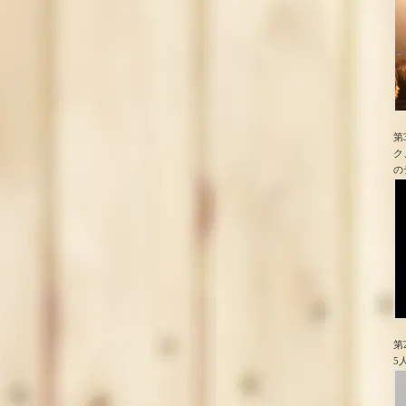
第
ク
の
第
5