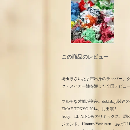
この商品のレビュー
埼玉県さいたま市出身のラッパー、グラ
ク・メイカー陣を迎えた全国デビュ
マルチな才能が交差。dublab.jp関連のデザイ
EMAF TOKYO 2014」に出演 !
!eccy、EL NINOらのリミック
ジェンド、Himuro Yoshiteru、あのDJ K