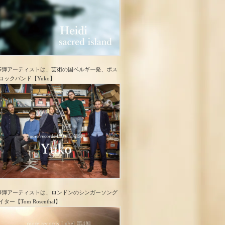
5弾アーティストは、芸術の国ベルギー発、ポス
ロック​バンド【Yuko】
4弾アーティストは、ロンドンのシンガーソング
イター【Tom Rosenthal】