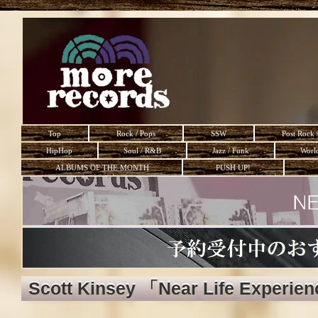
Top
Rock / Pops
SSW
Post Rock 
HipHop
Soul / R&B
Jazz / Funk
Worl
ALBUMS OF THE MONTH
PUSH UP!
Scott Kinsey 「Near Life Experie