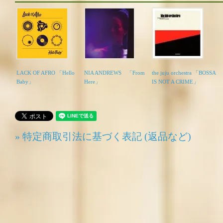
LACK OF AFRO 「Hello
NIA ANDREWS 「From
the juju orchestra 「BOSSA
Baby」
Here」
IS NOT A CRIME」
» 特定商取引法に基づく表記 (返品など)