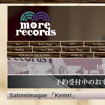
Top
Rock / Pops
SSW
Post Rock 
HipHop
Soul / R&B
Jazz / Funk
Worl
ALBUMS OF THE MONTH
PUSH UP!
Satomimagae 「Kemri」