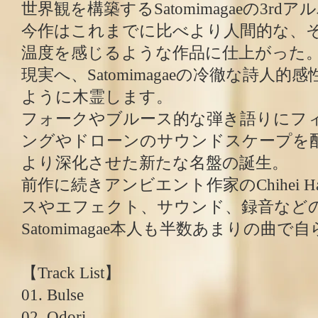
世界観を構築するSatomimagaeの3rdア
今作はこれまでに比べより人間的な、
温度を感じるような作品に仕上がった
現実へ、Satomimagaeの冷徹な詩人
ように木霊します。
フォークやブルース的な弾き語りにフ
ングやドローンのサウンドスケープを配置
より深化させた新たな名盤の誕生。
前作に続きアンビエント作家のChihei Hat
スやエフェクト、サウンド、録音など
Satomimagae本人も半数あまりの曲
【Track List】
01. Bulse
02. Odori