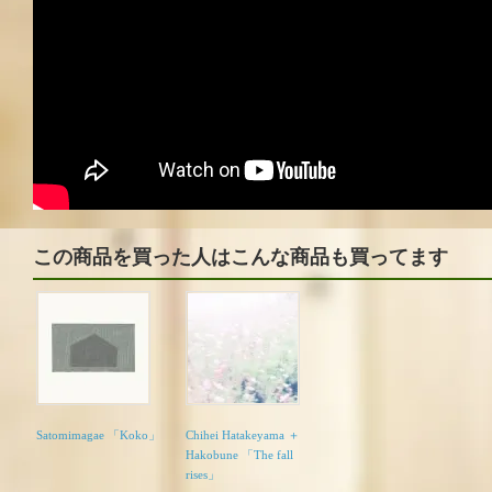
この商品を買った人はこんな商品も買ってます
Satomimagae 「Koko」
Chihei Hatakeyama ＋
Hakobune 「The fall
rises」