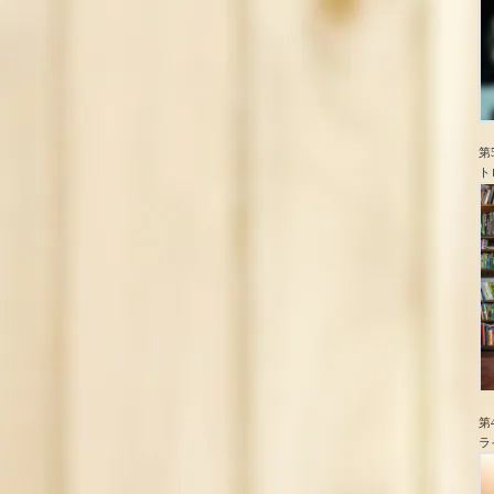
第
ト
第
ラ