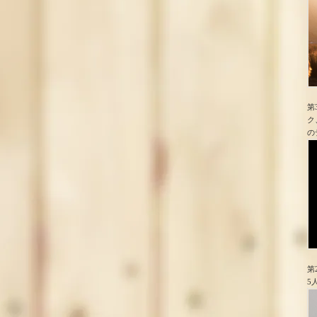
第
ク
の
第
5