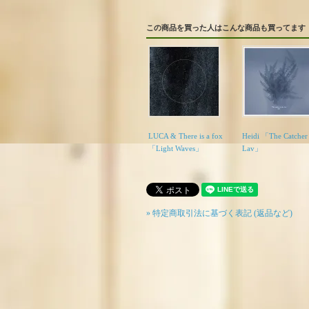
この商品を買った人はこんな商品も買ってます
LUCA & There is a fox
Heidi 「The Catcher 
「Light Waves」
Lav」
» 特定商取引法に基づく表記 (返品など)