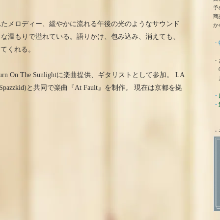
予
商
れたメロディー、緩やかに流れる午後の光のようなサウンド
か
うな温もりで溢れている。語りかけ、包み込み、消えても、
・
たしてくれる。
・
0
On The Sunlightに楽曲提供、ギタリストとして参加。 LA
月
(Spazzkid)と共同で楽曲『At Fault』を制作。 現在は京都を拠
・
・
・