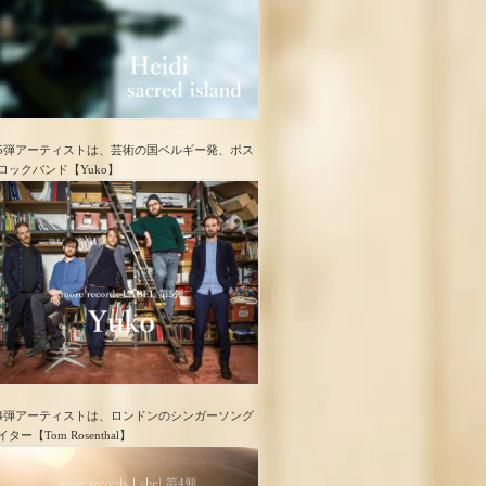
5弾アーティストは、芸術の国ベルギー発、ポス
ロック​バンド【Yuko】
4弾アーティストは、ロンドンのシンガーソング
イター【Tom Rosenthal】