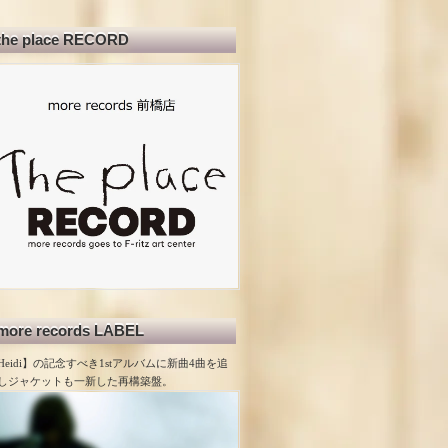
the place RECORD
more records LABEL
Heidi】の記念すべき1stアルバムに新曲4曲を追
しジャケットも一新した再構築盤。