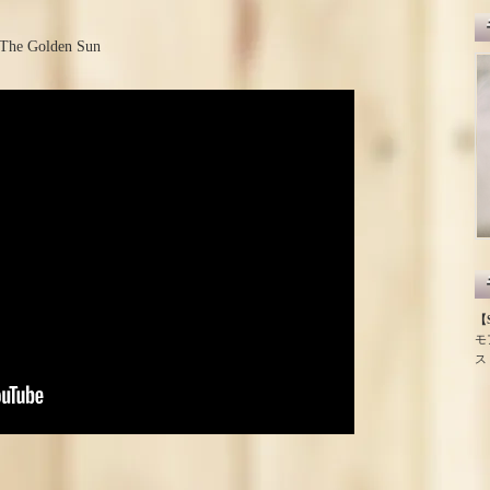
nd The Golden Sun
【S
モ
ス