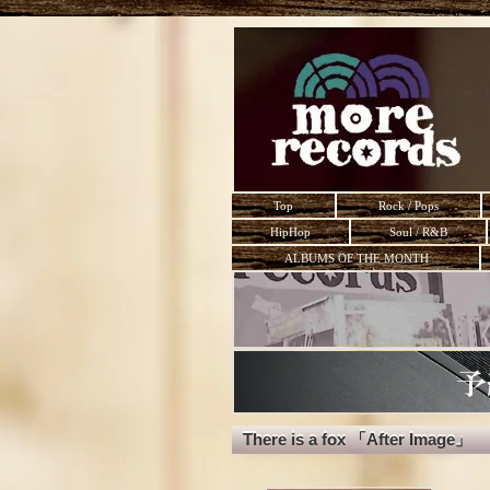
Top
Rock / Pops
HipHop
Soul / R&B
ALBUMS OF THE MONTH
There is a fox 「After Image」