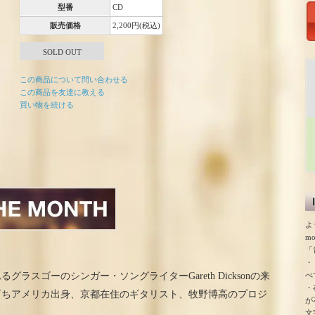
型番
CD
販売価格
2,200円(税込)
SOLD OUT
この商品について問い合わせる
この商品を友達に教える
買い物を続ける
よ
m
「
・
べ
ラスゴーのシンガー・ソングライターGareth Dicksonの来
・
育ちアメリカ出身、京都在住のギタリスト、牧野博高のプロジ
が
文