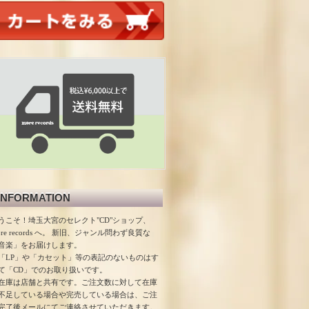
INFORMATION
うこそ！埼玉大宮のセレクト"CD"ショップ、
ore records へ。 新旧、ジャンル問わず良質な
音楽」をお届けします。
「LP」や「カセット」等の表記のないものはす
て「CD」でのお取り扱いです。
在庫は店舗と共有です。ご注文数に対して在庫
不足している場合や完売している場合は、ご注
完了後メールにてご連絡させていただきます。