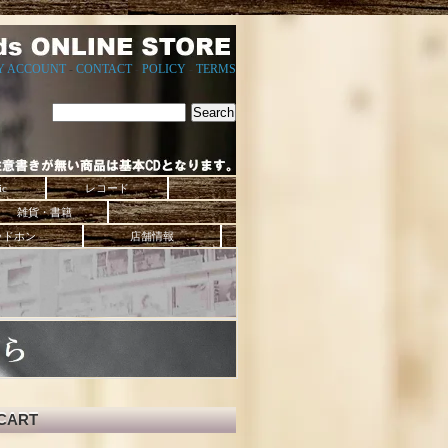
Y ACCOUNT
-
CONTACT
-
POLICY
-
TERMS
ic
レコード
雑貨・書籍
ッドホン
店舗情報
CART