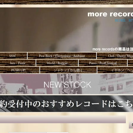
HOME
-
M
SSW
Post Rock / Electronica / Ambient
Club / Dance Mus
Jazz / Funk
World / Reggae
Piano / PostClassical
PUSH UP!
ジャケットから聴く。
イヤホン・ヘ