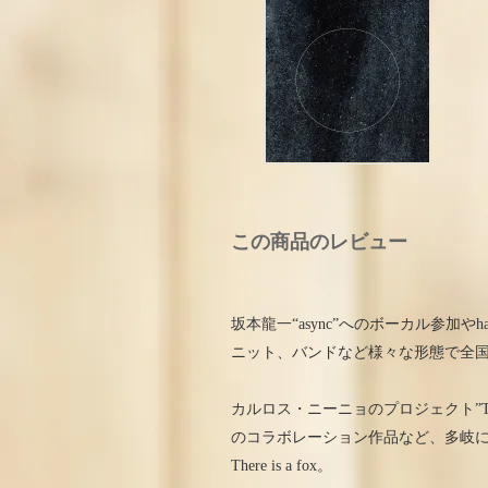
この商品のレビュー
坂本龍一“async”へのボーカル参加やh
ニット、バンドなど様々な形態で全国
カルロス・ニーニョのプロジェクト”Turn On T
のコラボレーション作品など、多岐
There is a fox。