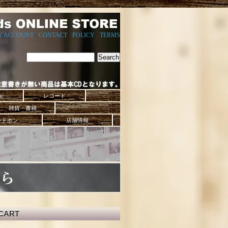
Y ACCOUNT
-
CONTACT
-
POLICY
-
TERMS
ic
レコード
雑貨・書籍
ッドホン
店舗情報
CART