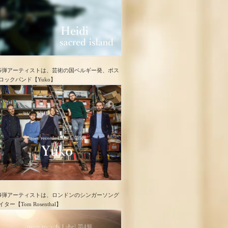
5弾アーティストは、芸術の国ベルギー発、ポス
ロック​バンド【Yuko】
4弾アーティストは、ロンドンのシンガーソング
イター【Tom Rosenthal】