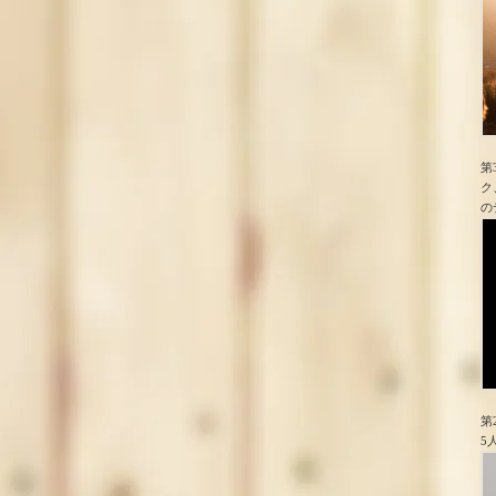
第
ク
の
第
5