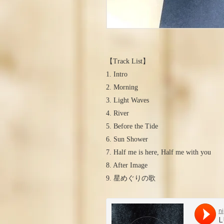
【Track List】
1. Intro
2. Morning
3. Light Waves
4. River
5. Before the Tide
6. Sun Shower
7. Half me is here, Half me with you
8. After Image
9. 星めぐりの歌