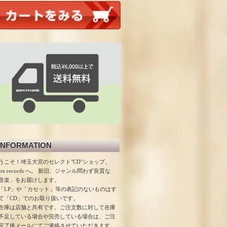
INFORMATION
うこそ！埼玉大宮のセレクト"CD"ショップ、
ore records へ。 新旧、ジャンル問わず良質な
音楽」をお届けします。
「LP」や「カセット」等の表記のないものはす
て「CD」でのお取り扱いです。
在庫は店舗と共有です。ご注文数に対して在庫
不足している場合や完売している場合は、ご注
完了後メールにてご連絡させていただきます。