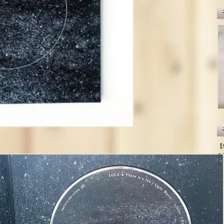
【S
モ
ス