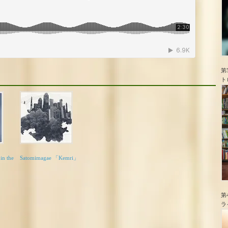
第
ト
in the
Satomimagae 「Kemri」
第
ラ