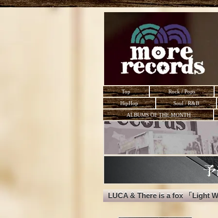
Top
Rock / Pops
HipHop
Soul / R&B
ALBUMS OF THE MONTH
LUCA & There is a fox 「Light