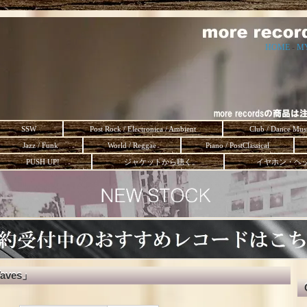
HOME
-
M
SSW
Post Rock / Electronica / Ambient
Club / Dance Mus
Jazz / Funk
World / Reggae
Piano / PostClassical
PUSH UP!
ジャケットから聴く。
イヤホン・ヘ
 Waves」