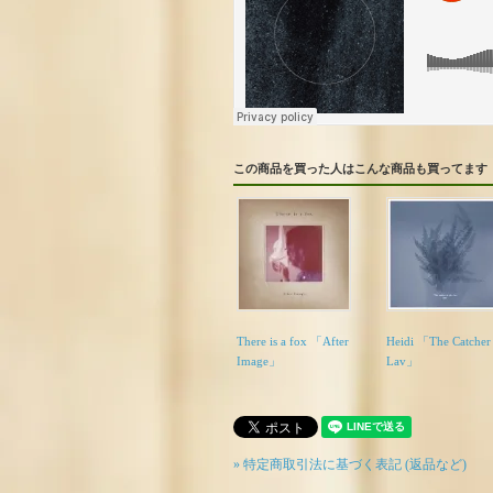
この商品を買った人はこんな商品も買ってます
There is a fox 「After
Heidi 「The Catcher 
Image」
Lav」
» 特定商取引法に基づく表記 (返品など)