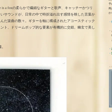
予
e is a foxの柔らかで繊細なギターと歌声、キャッチーかつリ
商
か
しいサウンドが、日常の中で時折溢れ出す感情を映した言葉か
込んだ楽曲の数々。ギターを軸に構成されたアコースティック
・
エント、ドリームポップ的な要素が有機的に交錯。幽玄で美し
・
0
月
様。
・
・
・