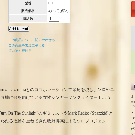
型番
CD
販売価格
3,080円(税込)
購入数
この商品について問い合わせる
この商品を友達に教える
買い物を続ける
aruka nakamuraとのコラボレーションで頭角を現し、ソロやユ
よ
各地に歌を届けている女性シンガーソングライター LUCA。
m
「
・
he Sunlight”のギタリストやMark Redito (Spazzkid)と
べ
にわたる活動を重ねてきた牧野博高によるソロプロジェクト
・
が
文