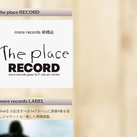
the place RECORD
more records LABEL
Heidi】の記念すべき1stアルバムに新曲4曲を追
しジャケットも一新した再構築盤。