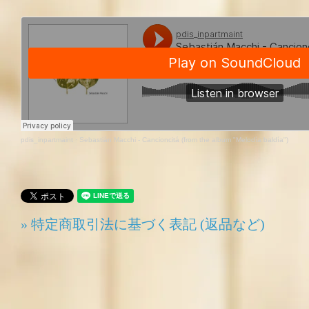
pdis_inpartmaint
·
Sebastián Macchi - Cancioncitá (from the album "Melodía baldía")
» 特定商取引法に基づく表記 (返品など)