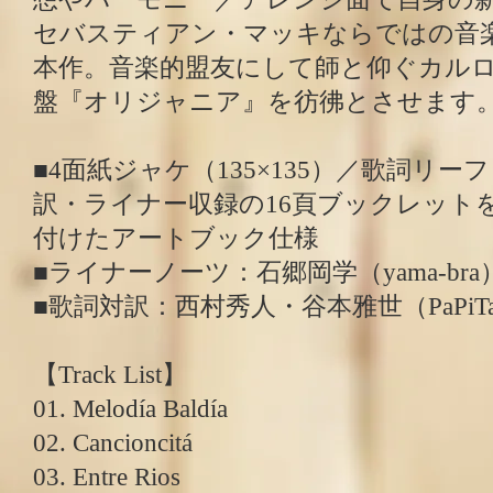
セバスティアン・マッキならではの音
本作。音楽的盟友にして師と仰ぐカル
盤『オリジャニア』を彷彿とさせます
■4面紙ジャケ（135×135）／歌詞リ
訳・ライナー収録の16頁ブックレット
付けたアートブック仕様
■ライナーノーツ：石郷岡学（yama-bra
■歌詞対訳：西村秀人・谷本雅世（PaPiTaM
【Track List】
01. Melodía Baldía
02. Cancioncitá
03. Entre Rios