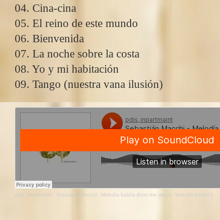
04. Cina-cina
05. El reino de este mundo
06. Bienvenida
07. La noche sobre la costa
08. Yo y mi habitación
09. Tango (nuestra vana ilusión)
pdis_inpartmaint
·
Sebastián Macchi - Melodía baldía (from the album "Melodía baldía")