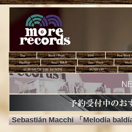
Top
Rock / Pops
SSW
Post Rock 
HipHop
Soul / R&B
Jazz / Funk
Worl
ALBUMS OF THE MONTH
PUSH UP!
Sebastián Macchi 「Melodía baldi