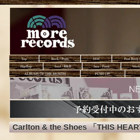
Top
Rock / Pops
SSW
Post Rock 
HipHop
Soul / R&B
Jazz / Funk
Worl
ALBUMS OF THE MONTH
PUSH UP!
Carlton & the Shoes 「THIS HEA