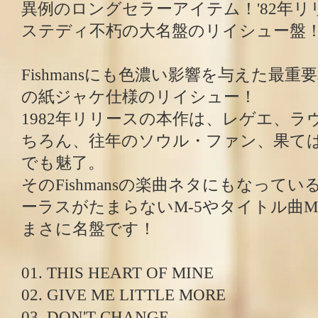
異例のロングセラーアイテム！'82年
ステディ不朽の大名盤のリイシュー盤
Fishmansにも色濃い影響を与えた最
の紙ジャケ仕様のリイシュー！
1982年リリースの本作は、レゲエ、
ちろん、往年のソウル・ファン、果てはFi
でも魅了。
そのFishmansの楽曲ネタにもなってい
ーラスがたまらないM-5やタイトル曲M
まさに名盤です！
01. THIS HEART OF MINE
02. GIVE ME LITTLE MORE
03. DON'T CHANGE