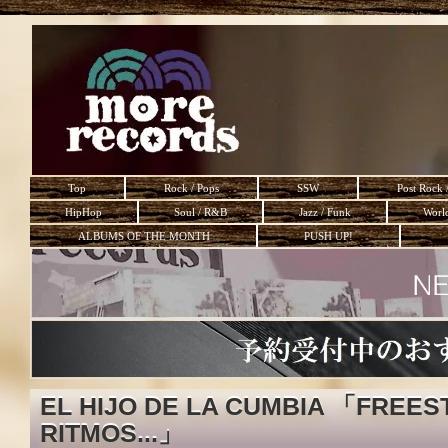
Top
Rock / Pops
SSW
Post Rock 
HipHop
Soul / R&B
Jazz / Funk
Worl
ALBUMS OF THE MONTH
PUSH UP!
EL HIJO DE LA CUMBIA 「FREES
RITMOS...」