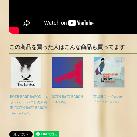
この商品を買った人はこんな商品も買ってます
吉田ヨウヘイgroup
ROTH BART BARON 「ロ
ROTH BART BARON
「From Now On」
ットバルトバロンの氷河
「ATOM」
期 "ROTH BART BARON
The Ice Age"」