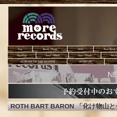
Top
Rock / Pops
SSW
Post Rock 
HipHop
Soul / R&B
Jazz / Funk
Worl
ALBUMS OF THE MONTH
PUSH UP!
ROTH BART BARON 「化け物山