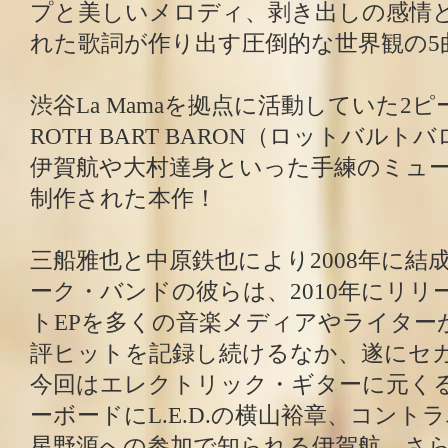
プと美しいメロディ、剥き出しの感情
れた歌詞が作り出す圧倒的な世界観の5
渋谷La Mamaを拠点に活動していた2
ROTH BART BARON（ロットバルト
伊賀航や大村達身といった手練のミュ
制作された本作！
三船雅也と中原鉄也により2008年に結
ーク・バンドの彼らは、2010年にリ
トEPを多くの音楽メディアやライター
評ヒットを記録し続けるなか、遂にセカ
今回はエレクトリック・ギターに元く
ーボードにL.E.D.の横山裕章、コント
星野源への参加で知られる伊賀航、さ