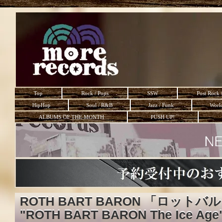
Top
Rock / Pops
SSW
Post Rock 
HipHop
Soul / R&B
Jazz / Funk
Worl
ALBUMS OF THE MONTH
PUSH UP!
ROTH BART BARON 「ロット
"ROTH BART BARON The Ice Ag