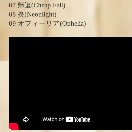
07 帰還(Cheap Fall)
08 炎(Neonlight)
09 オフィーリア(Ophelia)