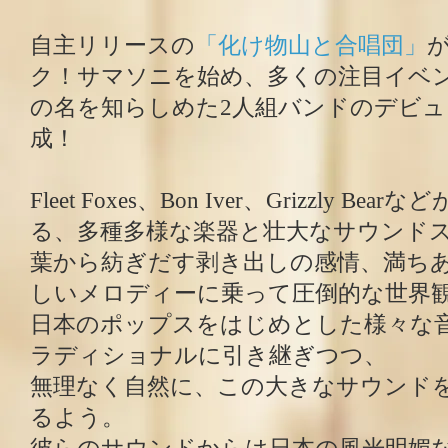
自主リリースの
「化け物山と合唱団」
ク！サマソニを始め、多くの注目イベ
の名を知らしめた2人組バンドのデビ
成！
Fleet Foxes、Bon Iver、Grizzly 
る、多種多様な楽器と壮大なサウンド
葉から紡ぎだす剥き出しの感情、満ち
しいメロディーに乗って圧倒的な世界
日本のポップスをはじめとした様々な
ラディショナルに引き継ぎつつ、
無理なく自然に、この大きなサウンド
るよう。