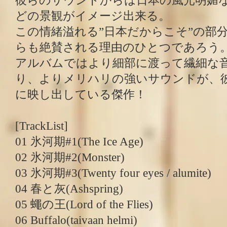
彼らのサウンドからは日本の風光明媚
どの景観がイメージ出来る。
この情緒溢れる”日本だからこそ”の部
らも絶賛される理由のひとつであろう
アルバムではより細部に渡って繊細な
り、よりメリハリの強いサウンドが、
に映し出している傑作！
[TrackList]
01 氷河期#1(The Ice Age)
02 氷河期#2(Monster)
03 氷河期#3(Twenty four eyes / alumite)
04 春と灰(Ashspring)
05 蠅の王(Lord of the Flies)
06 Buffalo(taivaan helmi)